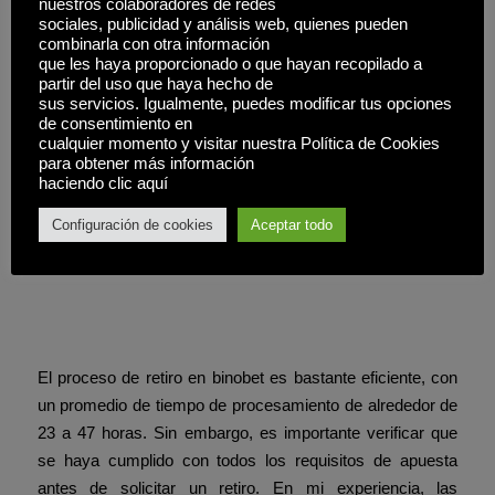
nuestros colaboradores de redes
APUESTA
sociales, publicidad y análisis web, quienes pueden
combinarla con otra información
binobet
100% hasta 200
37x
96.3%
que les haya proporcionado o que hayan recopilado a
partir del uso que haya hecho de
EUR + 50 giros
sus servicios. Igualmente, puedes modificar tus opciones
gratis
de consentimiento en
cualquier momento y visitar nuestra Política de Cookies
para obtener más información
Competidor
200% hasta 150
30x
95.8%
haciendo clic aquí
A
EUR
Configuración de cookies
Aceptar todo
Competidor
150% hasta 250
35x
96.0%
B
EUR
Primer Retiro
El proceso de retiro en binobet es bastante eficiente, con
un promedio de tiempo de procesamiento de alrededor de
23 a 47 horas. Sin embargo, es importante verificar que
se haya cumplido con todos los requisitos de apuesta
antes de solicitar un retiro. En mi experiencia, las