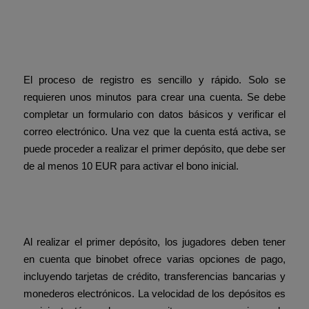
Registro y Creación de
Cuenta
El proceso de registro es sencillo y rápido. Solo se
requieren unos minutos para crear una cuenta. Se debe
completar un formulario con datos básicos y verificar el
correo electrónico. Una vez que la cuenta está activa, se
puede proceder a realizar el primer depósito, que debe ser
de al menos 10 EUR para activar el bono inicial.
Primer Depósito
Al realizar el primer depósito, los jugadores deben tener
en cuenta que binobet ofrece varias opciones de pago,
incluyendo tarjetas de crédito, transferencias bancarias y
monederos electrónicos. La velocidad de los depósitos es