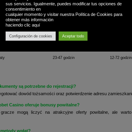
sus servicios. Igualmente, puedes modificar tus opciones de
ETR
BINOBET CASINO
INNE KA
consentimiento en
cualquier momento y visitar nuestra Política de Cookies para
96.3%
93-97%
obtener más información
haciendo clic aquí
 depozyt
50 PLN
100 PLN
Configuración de cookies
Aceptar todo
 dotyczące obrotu
37x
30-40x
aty
23-47 godzin
12-72 godzin
okumenty są potrzebne do rejestracji?
ygotować dowód tożsamości oraz potwierdzenie adresu zamieszkani
obet Casino oferuje bonusy powitalne?
gracze mogą liczyć na atrakcyjne oferty powitalne, ale wart
ą metody wpłat?