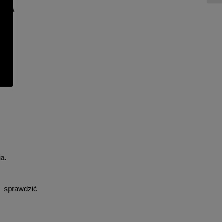
SYNA
a.
o sprawdzić