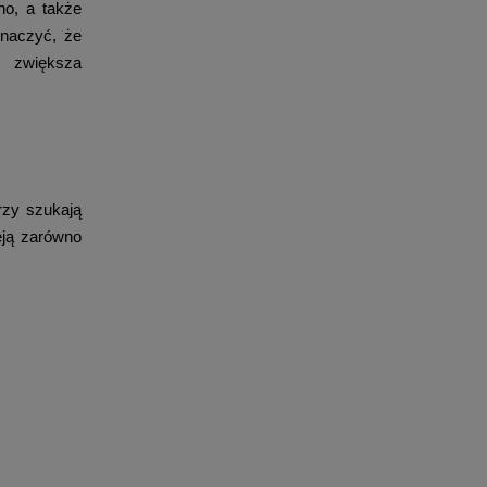
no, a także
znaczyć, że
o zwiększa
rzy szukają
ieją zarówno