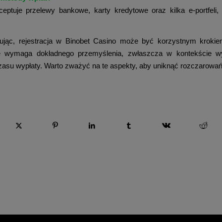
ceptuje przelewy bankowe, karty kredytowe oraz kilka e-portfeli, 
ąc, rejestracja w Binobet Casino może być korzystnym krokie
le wymaga dokładnego przemyślenia, zwłaszcza w kontekście 
czasu wypłaty. Warto zważyć na te aspekty, aby uniknąć rozczarowań
 esta entrada