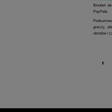
Binobet ak
PayPala.
Podsumowuj
graczy, a
obrotów i 
Compartir