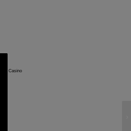
nobet Casino
L’
Je