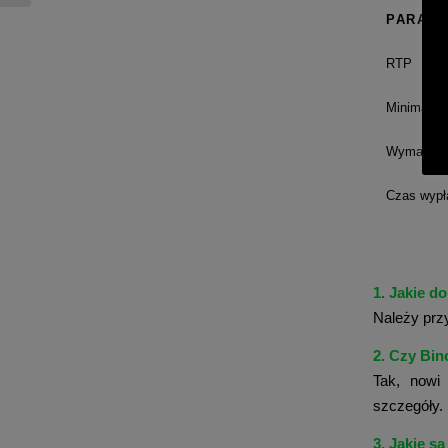
PARAM
RTP
Minimalny
Wymagania
Czas wypł
FAQ
1. Jakie d
Należy prz
2. Czy Bin
Tak, nowi 
szczegóły.
3. Jakie s