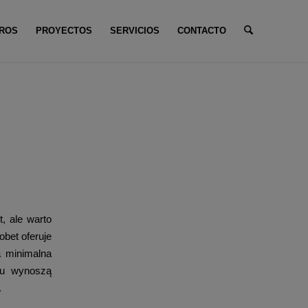
ROS
PROYECTOS
SERVICIOS
CONTACTO
d está aquí:
Inicio
/
Sin categoría
/
Jak Zarejestrować Się w Binobet Casino
asino
, ale warto
obet oferuje
a minimalna
tu wynoszą
.