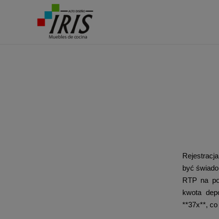
Jak 
Rejestracj
być świadom
RTP na poz
kwota dep
**37x**, c