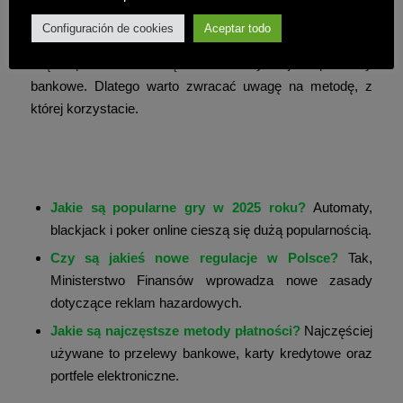
oczekiwania na wypłatę może wynosić od
23 do 47
Configuración de cookies
Aceptar todo
godzin
. Na przykład, wypłaty za pomocą kryptowalut
często przetwarzane są znacznie szybciej niż przelewy
bankowe. Dlatego warto zwracać uwagę na metodę, z
której korzystacie.
FAQ
Jakie są popularne gry w 2025 roku?
Automaty,
blackjack i poker online cieszą się dużą popularnością.
Czy są jakieś nowe regulacje w Polsce?
Tak,
Ministerstwo Finansów wprowadza nowe zasady
dotyczące reklam hazardowych.
Jakie są najczęstsze metody płatności?
Najczęściej
używane to przelewy bankowe, karty kredytowe oraz
portfele elektroniczne.