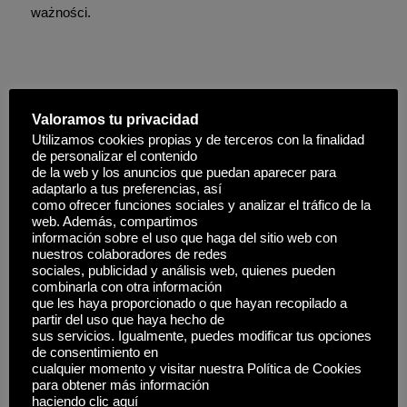
ważności.
Przyjmowanie zbyt
ogólnych danych o grach
Valoramos tu privacidad
Niektórzy gracze traktują informacje o liczbie dostępnych
Utilizamos cookies propias y de terceros con la finalidad
de personalizar el contenido
gier zbyt dosłownie. Kiedy widzicie «około 1,840 gier»,
de la web y los anuncios que puedan aparecer para
może to być mylące. Warto sprawdzić, jakie kategorie gier
adaptarlo a tus preferencias, así
como ofrecer funciones sociales y analizar el tráfico de la
są dostępne. Na przykład, w
binnarybet casino
możecie
web. Además, compartimos
znaleźć więcej niż 300 różnych automatów, ale liczba gier
información sobre el uso que haga del sitio web con
stołowych może być znacznie mniejsza.
nuestros colaboradores de redes
sociales, publicidad y análisis web, quienes pueden
combinarla con otra información
que les haya proporcionado o que hayan recopilado a
Przekonanie, że wszystkie
partir del uso que haya hecho de
sus servicios. Igualmente, puedes modificar tus opciones
metody płatności są równe
de consentimiento en
cualquier momento y visitar nuestra Política de Cookies
Niektórzy gracze myślą, że każda metoda płatności
para obtener más información
haciendo clic aquí
działa tak samo. To błąd. W zależności od metody, czas