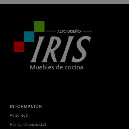
INFORMACIÓN
Aviso legal
Política de privacidad