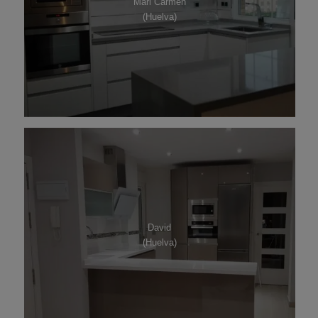
Mari Carmen
(Huelva)
David
(Huelva)