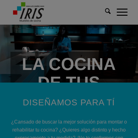
LA COCINA
DE TUS
SUEÑOS
DISEÑAMOS PARA TÍ
Solo tienes que imaginarla.
¿Cansado de buscar la mejor solución para montar o
rehabilitar tu cocina? ¿Quieres algo distinto y hecho
Nosotros la hacemos realidad.
expresamente a tu medida? ¡No te conformes con