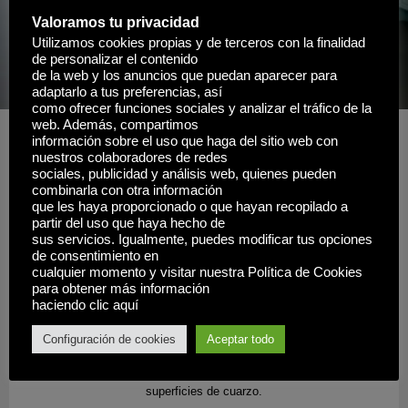
Valoramos tu privacidad
Utilizamos cookies propias y de terceros con la finalidad
de personalizar el contenido
de la web y los anuncios que puedan aparecer para
adaptarlo a tus preferencias, así
como ofrecer funciones sociales y analizar el tráfico de la
web. Además, compartimos
información sobre el uso que haga del sitio web con
nuestros colaboradores de redes
sociales, publicidad y análisis web, quienes pueden
combinarla con otra información
que les haya proporcionado o que hayan recopilado a
SILESTONE es una marca única especializada en encimeras de
partir del uso que haya hecho de
cocina y baños que congrega lo mejor de la piedra natural haciendo
sus servicios. Igualmente, puedes modificar tus opciones
que sea una marca de referencia en el sector.
de consentimiento en
cualquier momento y visitar nuestra Política de Cookies
para obtener más información
haciendo clic aquí
Configuración de cookies
Aceptar todo
DEKTON es una sofisticada mezcla de las materias primas que se
utilizan para fabricar vidrio, porcelánicos de última generación y
superficies de cuarzo.