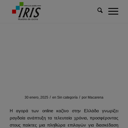
Usted está aquí:
Inicio
/
Sin categoría
/
Οδηγός για τα Καλύτερα Online Καζίνο στην Ελλάδα το 2024...
Οδηγός για τα Καλύτερα
Online Καζίνο στην
Ελλάδα το 2024
/
/
30 enero, 2025
en
Sin categoría
por
Macarena
Η αγορά των online καζίνο στην Ελλάδα γνωρίζει
ραγδαία ανάπτυξη τα τελευταία χρόνια, προσφέροντας
στους παίκτες μια πληθώρα επιλογών για διασκέδαση