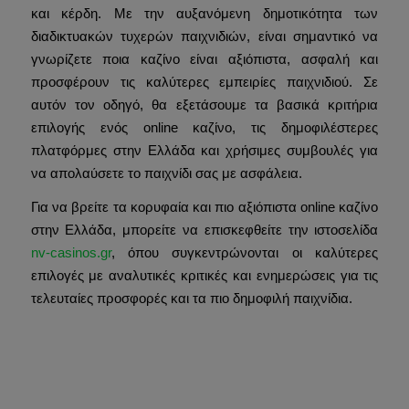
και κέρδη. Με την αυξανόμενη δημοτικότητα των
διαδικτυακών τυχερών παιχνιδιών, είναι σημαντικό να
γνωρίζετε ποια καζίνο είναι αξιόπιστα, ασφαλή και
προσφέρουν τις καλύτερες εμπειρίες παιχνιδιού. Σε
αυτόν τον οδηγό, θα εξετάσουμε τα βασικά κριτήρια
επιλογής ενός online καζίνο, τις δημοφιλέστερες
πλατφόρμες στην Ελλάδα και χρήσιμες συμβουλές για
να απολαύσετε το παιχνίδι σας με ασφάλεια.
Για να βρείτε τα κορυφαία και πιο αξιόπιστα online καζίνο
στην Ελλάδα, μπορείτε να επισκεφθείτε την ιστοσελίδα
nv-casinos.gr
, όπου συγκεντρώνονται οι καλύτερες
επιλογές με αναλυτικές κριτικές και ενημερώσεις για τις
τελευταίες προσφορές και τα πιο δημοφιλή παιχνίδια.
Τι να Ψάξετε σε ένα Online
Καζίνο