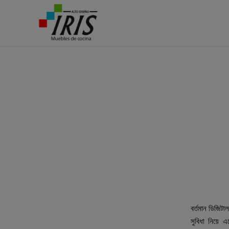
১বে
১বেট অ
বর্তমান ডিজিটা
সুবিধা নিয়ে 