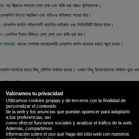
কার:
বড় স্ক্রিনের মাধ্যমে খেলা দেখা এবং বাজি ধরা আরও সুবিধাজনক।
ডেস্কটপে উন্নত গ্রাফিক্স এবং অডিওর অভিজ্ঞতা পাওয়া যায়।
:
ডেস্কটপ ভার্সনে শক্তিশালী অ্যান্তি-ভাইরাস এবং সিকিউরিটি ফিচার থাকে।
িং:
একাধিক ট্যাবে বিভিন্ন খেলা খেলা এবং বাজি ধরা যায়।
ল ব্যবহার:
অনেক পেশাদার ব্যবহারকারী ডেস্কটপ ভার্সন ব্যবহার করতে পছন্দ করেন।
েস্কটপের মধ্যে মূল পার্থক্য
্কটপ ভার্সনের মধ্যে কিছু মৌলিক পার্থক্য রয়েছে। এখানে কিছু উল্লেখযোগ্য পার্থক্য তুলে ধর
ও ইউজার ইন্টারফেস
্ষমতা এবং পারফরম্যান্স
Valoramos tu privacidad
Utilizamos cookies propias y de terceros con la finalidad de
তা এবং সামাজিক ইন্টারঅ্যাকশন
personalizar el contenido
তি – টাচস্ক্রীন বনাম কীবোর্ড মাউস
de la web y los anuncios que puedan aparecer para adaptarlo
a tus preferencias, así
 অভিজ্ঞতার গুণ
como ofrecer funciones sociales y analizar el tráfico de la web.
Además, compartimos
আপনার জন্য উপযুক্ত?
información sobre el uso que haga del sitio web con nuestros