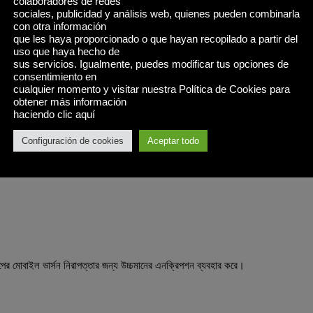
colaboradores de redes
sociales, publicidad y análisis web, quienes pueden combinarla
রার অভিজ্ঞতা ও প্রয়োজনের উপর ভিত্তি করে মোবাইল বা ডেস্কটপ ভার্সন বেছে নিতে পা
con otra información
 বাজি ধরতে পছন্দ করেন, তবে মোবাইল ভার্সন উপযুক্ত হবে। তবে, আপনি যদি বিশাল স্ক্রীনে গ
que les haya proporcionado o que hayan recopilado a partir del
uso que haya hecho de
রভাবে বাজি ধরতে চান, তাহলে ডেস্কটপ ভার্সন নির্বাচন করা উচিত।
sus servicios. Igualmente, puedes modificar tus opciones de
consentimiento en
cualquier momento y visitar nuestra Política de Cookies para
র
obtener más información
haciendo clic aquí
স্কটপ উভয় ভার্সনেই ১বেট অ্যাপ ব্যবহারকারীদের জন্য বিভিন্ন সুবিধা রয়েছে। আপনার বাজি
Configuración de cookies
Aceptar todo
র উপর নির্ভর করে সঠিক ভার্সনটি চয়ন করুন। একটি স্থায়ী সিদ্ধান্ত নিতে, আপনি উভয় সংস্ক
ুন কোনটি আপনার জন্য সবচেয়ে সুবিধাজনক।
পের মোবাইল ভার্সন কি নিরাপদ?
যাপের মোবাইল ভার্সন নিরাপত্তার জন্য উচ্চমানের এনক্রিপশন ব্যবহার করে।
ভার্সনে কি মোবাইলের মতো সুবিধা আছে?