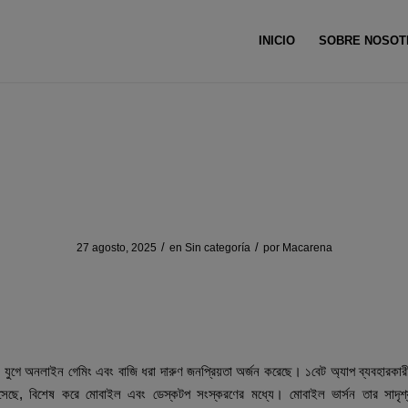
INICIO
SOBRE NOSOT
Uste
ট অ্যাপের মোবাইল ভার্সন ও ডেস্কটপের সুবিধা ত
/
/
27 agosto, 2025
en
Sin categoría
por
Macarena
্যাপের মোবাইল ভার্সন ও ডেস্কটপের সুবিধ
ল যুগে অনলাইন গেমিং এবং বাজি ধরা দারুণ জনপ্রিয়তা অর্জন করেছে। ১বেট অ্যাপ ব্যবহারকারী
এসেছে, বিশেষ করে মোবাইল এবং ডেস্কটপ সংস্করণের মধ্যে। মোবাইল ভার্সন তার সাদৃশ্