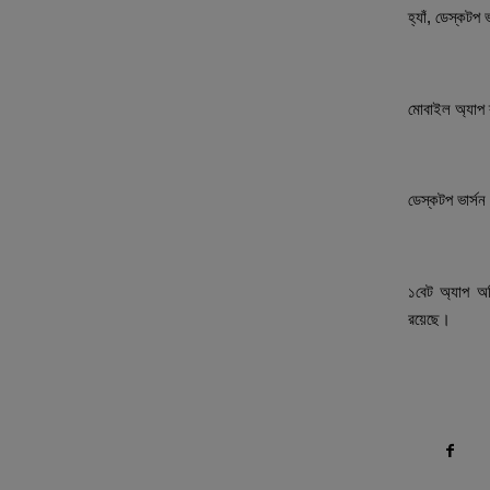
হ্যাঁ, ডেস্কটপ
৩. মোবাইল ভা
মোবাইল অ্যাপ 
৪. কি কারণে
ডেস্কটপ ভার্সন 
৫. ১বেট অ্
১বেট অ্যাপ অ
রয়েছে।
Compartir