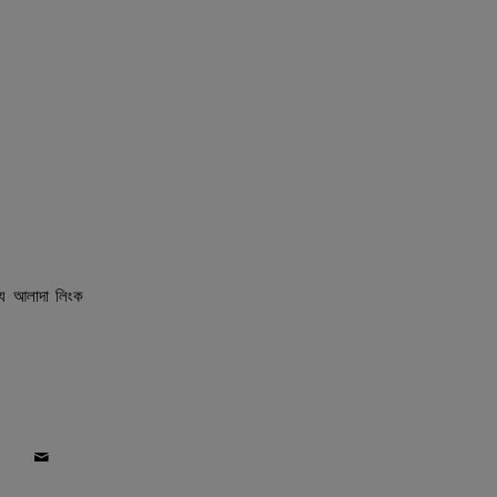
।
্য আলাদা লিংক