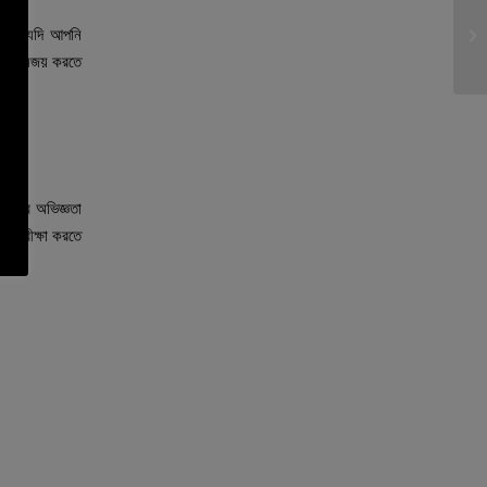
Pl
রেন। যদি আপনি
Pl
েমিং এনজয় করতে
 ধরার অভিজ্ঞতা
রণ পরীক্ষা করতে