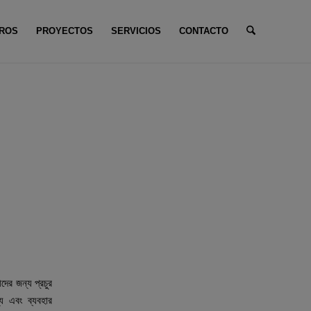
ROS
PROYECTOS
SERVICIOS
CONTACTO
d está aquí:
Inicio
/
Sin categoría
/
১বেট অ্যাপের মোবাইল ভার্সন ও ডেস্কটপের সুবিধা তুলনা...
ুলনা
া তুলনা
দের জন্য প্রচুর
য এবং ব্যবহার