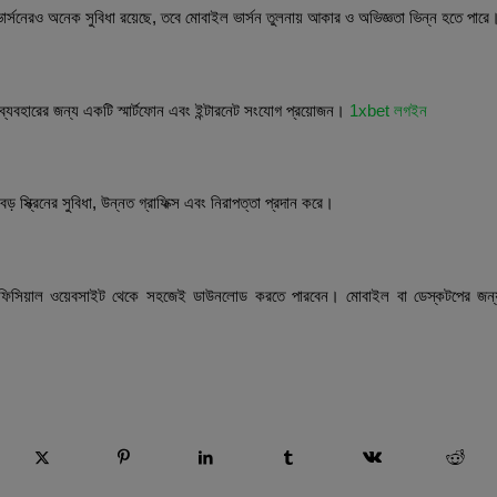
 ভার্সনেরও অনেক সুবিধা রয়েছে, তবে মোবাইল ভার্সন তুলনায় আকার ও অভিজ্ঞতা ভিন্ন হতে পারে
র্সন ব্যবহার করার জন্য কি বিশেষ কিছু লাগবে?
ব্যবহারের জন্য একটি স্মার্টফোন এবং ইন্টারনেট সংযোগ প্রয়োজন।
1xbet লগইন
 ডেস্কটপ ভার্সন ভালো?
বড় স্ক্রিনের সুবিধা, উন্নত গ্রাফিক্স এবং নিরাপত্তা প্রদান করে।
যাপ কিভাবে ডাউনলোড করব?
ফিসিয়াল ওয়েবসাইট থেকে সহজেই ডাউনলোড করতে পারবেন। মোবাইল বা ডেস্কটপের জন
 esta entrada