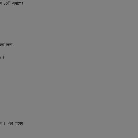
া ১বেট অ্যাপের
 করা হলো:
ছে।
রেন। এর মধ্যে