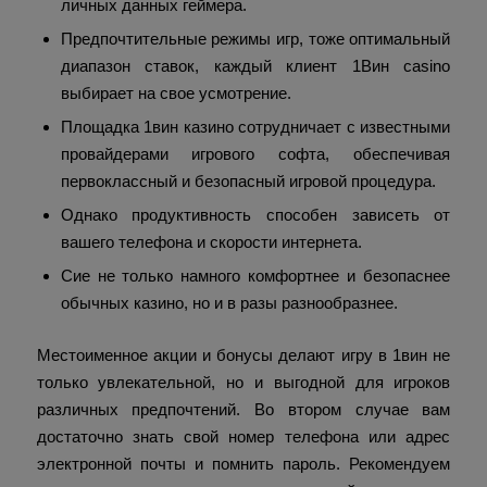
личных данных геймера.
Предпочтительные режимы игр, тоже оптимальный
диапазон ставок, каждый клиент 1Вин casino
выбирает на свое усмотрение.
Площадка 1вин казино сотрудничает с известными
провайдерами игрового софта, обеспечивая
первоклассный и безопасный игровой процедура.
Однако продуктивность способен зависеть от
вашего телефона и скорости интернета.
Сие не только намного комфортнее и безопаснее
обычных казино, но и в разы разнообразнее.
Местоименное акции и бонусы делают игру в 1вин не
только увлекательной, но и выгодной для игроков
различных предпочтений. Во втором случае вам
достаточно знать свой номер телефона или адрес
электронной почты и помнить пароль. Рекомендуем