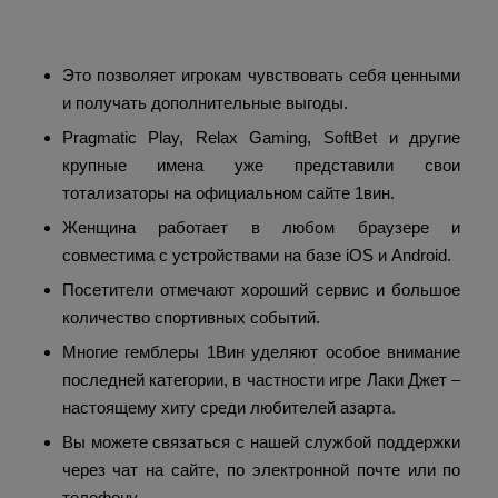
Заключен͏ие Как Более Полезно
Использовать Бонусы 1win
Это позволяет игрокам чувствовать себя ценными
и получать дополнительные выгоды.
Pragmatic Play, Relax Gaming, SoftBet и другие
крупные имена уже представили свои
тотализаторы на официальном сайте 1вин.
Женщина работает в любом браузере и
совместима с устройствами на базе iOS и Android.
Посетители отмечают хороший сервис и большое
количество спортивных событий.
Многие гемблеры 1Вин уделяют особое внимание
последней категории, в частности игре Лаки Джет –
настоящему хиту среди любителей азарта.
Вы можете связаться с нашей службой поддержки
через чат на сайте, по электронной почте или по
телефону.