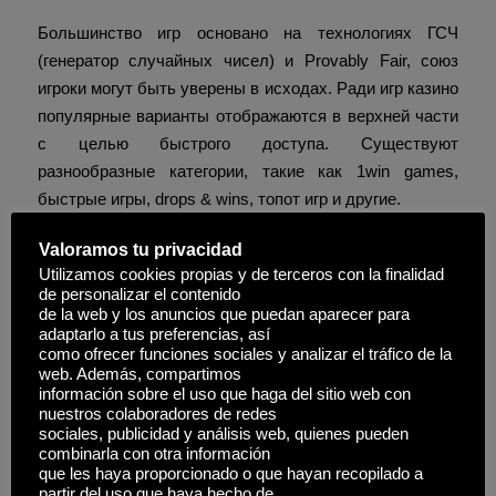
Большинство игр основано на технологиях ГСЧ
(генератор случайных чисел) и Provably Fair, союз
игроки могут быть уверены в исходах. Ради игр казино
популярные варианты отображаются в верхней части
с целью быстрого доступа. Существуют
разнообразные категории, такие как 1win games,
быстрые игры, drops & wins, топот игр и другие.
Valoramos tu privacidad
Выбери Свой награда В
Utilizamos cookies propias y de terceros con la finalidad
de personalizar el contenido
1вин
de la web y los anuncios que puedan aparecer para
adaptarlo a tus preferencias, así
Одним из ключевых разделов на 1win являются
como ofrecer funciones sociales y analizar el tráfico de la
web. Además, compartimos
игровые автоматы. Здесь вам найдете огромный
información sobre el uso que haga del sitio web con
альтернатива слотов от ведущих разработчиков
nuestros colaboradores de redes
sociales, publicidad y análisis web, quienes pueden
игрового софта. Независимо от ваших предпочтений –
combinarla con otra información
классические слоты, видео-слоты или игры с
que les haya proporcionado o que hayan recopilado a
прогрессивными джекпотами – на 1win есть что-то
partir del uso que haya hecho de