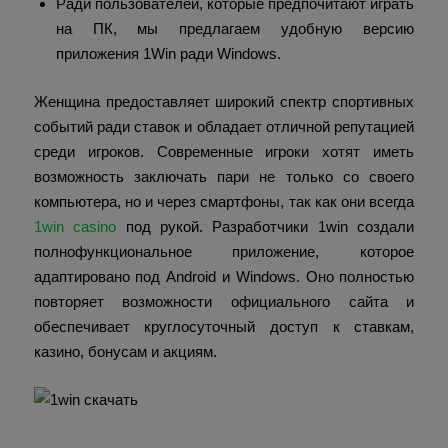
Ради пользователей, которые предпочитают играть
на ПК, мы предлагаем удобную версию
приложения 1Win ради Windows.
Женщина предоставляет широкий спектр спортивных
событий ради ставок и обладает отличной репутацией
среди игроков. Современные игроки хотят иметь
возможность заключать пари не только со своего
компьютера, но и через смартфоны, так как они всегда
1win casino
под рукой. Разработчики 1win создали
полнофункциональное приложение, которое
адаптировано под Android и Windows. Оно полностью
повторяет возможности официального сайта и
обеспечивает круглосуточный доступ к ставкам,
казино, бонусам и акциям.