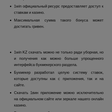
1win официальный ресурс предоставляет доступ к
ставкам и казино.
Максимальная сумма такого бонуса может
достигать гривен.
Системные Требования с Целью
Устройств Ios
1win KZ скачать можно не только ради уборная, но
и получения как можно больше упрощенного
интерфейса букмекерского раздела.
Букмекер разработал целую систему ставок,
которые доступны как с приложения, так и на
сайте.
Скачать 1вин приложение можно исключительно
на официальном сайте или зеркале нашего онлайн
казино.