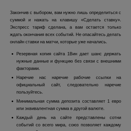
Онлайн-кинотеатр 1win
Закончив с выбором, вам нужно лишь определиться с
суммой и нажать на клавишу «Сделать ставку».
Экспресс тариф сделана, а вам остается только
ждать окончания всех событий. Не опасайтесь делать
онлайн ставки на матчи, которые уже начались.
Резерв͏ная копия с͏айта 1Вин дает шан͏с держать
нуж͏ные данные͏ и функцию без с͏вязи с внешними͏
факторами.
Наречие нас наречие рабочие ссылки на
официальный сайт, следовательно наречие
пользуйтесь.
Минимальная сумма депозита составляет 1 евро
или эквивалентная сумма в другой валюте.
Каждый день на сайте представлены сотни
событий со всего мира, союз позволяет каждому