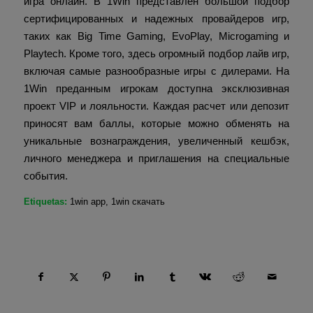
игра онлайн. В 1Win представлен большой подбор
сертифицированных и надежных провайдеров игр,
таких как Big Time Gaming, EvoPlay, Microgaming и
Playtech. Кроме того, здесь огромный подбор лайв игр,
включая самые разнообразные игры с дилерами. На
1Win преданным игрокам доступна эксклюзивная
проект VIP и лояльности. Каждая расчет или депозит
приносят вам баллы, которые можно обменять на
уникальные вознаграждения, увеличенный кешбэк,
личного менеджера и приглашения на специальные
события.
Etiquetas:
1win app
,
1win скачать
Compartir esta entrada