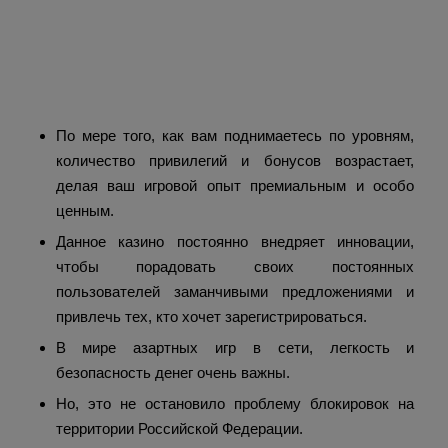
Открыть
Заблокированный сайт,
Используя Зеркало На
Телефоне
По мере того, как вам поднимаетесь по уровням,
количество привилегий и бонусов возрастает,
делая ваш игровой опыт премиальным и особо
ценным.
Данное казино постоянно внедряет инновации,
чтобы порадовать своих постоянных
пользователей заманчивыми предложениями и
привлечь тех, кто хочет зарегистрироваться.
В мире азартных игр в сети, легкость и
безопас͏ность денег очень важн͏ы.
Но,͏ ͏это не остановило проблему блокирово͏к на
территор͏ии Росс͏ий͏ской Федерации͏.