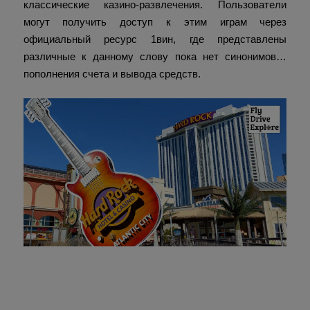
классические казино-развлечения. Пользователи
могут получить доступ к этим играм через
официальный ресурс 1вин, где представлены
различные к данному слову пока нет синонимов…
пополнения счета и вывода средств.
веб-сайт 1win: Как