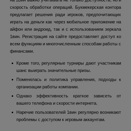
скорость обработки операций. Букмекерская контора
предлагает решения ради игроков, предпочитающих
играть на деньги как через мобильное приложение на
айфон или андроид, так и с использованием зеркала
1вин. Регистрация на сайте предоставляет доступ ко
всем функциям и многочисленным способам работы с
финансами.
Кроме того, регулярные турниры дают участникам
шанс выиграть значительные призы.
Поменялась и политика управления, подходы к
организации работы компании.
Однако эффективность краткое зависеть от
вашего телефона и скорости интернета.
Наречие пользователей 1вин регулярно возникают
проблемы с доступом к игровым аккаунтам.