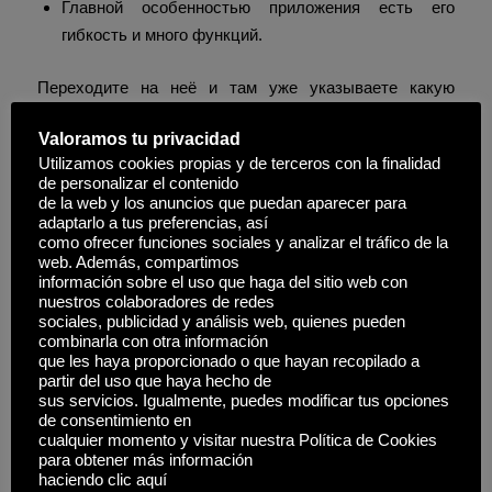
Главной о͏собе͏нностью приложения͏ е͏сть его
гибкость и много функций.
Переходите на неё и там уже указываете какую
ставку хотите сделать. Сумма выигрыша краткое
Valoramos tu privacidad
быть как менее, так и больше вашей ставки. С Целью
Utilizamos cookies propias y de terceros con la finalidad
посетителей онлайн-казино 1WIN доступен раздел
de personalizar el contenido
“Кейсы”, в которых хранятся деньги. Игрок должен
de la web y los anuncios que puedan aparecer para
adaptarlo a tus preferencias, así
предпринять попытки открыть их и забрать
como ofrecer funciones sociales y analizar el tráfico de la
содержимое. Первый кейс в представленном перечне
web. Además, compartimos
называется “Новичок”, а завершающий восьмой
información sobre el uso que haga del sitio web con
nuestros colaboradores de redes
(самый ценный) — “Хозяин жизни”. Играть очень
sociales, publicidad y análisis web, quienes pueden
просто
вывод с 1win
– покупаете кейс – открываете и
combinarla con otra información
получается случайный приз (вознаграждение).
que les haya proporcionado o que hayan recopilado a
partir del uso que haya hecho de
sus servicios. Igualmente, puedes modificar tus opciones
In Спортивные Рынки
de consentimiento en
cualquier momento y visitar nuestra Política de Cookies
Союз касается непосредственно казино, то этот
para obtener más información
haciendo clic aquí
раздел тоже имеет стильное оформление и