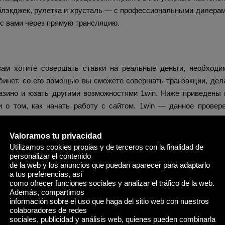
 блэкджек, рулетка и хрусталь — с профессиональными дилерам
с вами через прямую трансляцию.
ие Кибер͏сп͏орта И Виртуального Спорта ͏на 1
ам хотите совершать ставки на реальные деньги, необходи
бинет. со его помощью вы сможете совершать транзакции, дела
казино и юзать другими возможностями 1win. Ниже приведены
и о том, как начать работу с сайтом. 1win — данное провер
кой конторы, который работает с 2017 года. Он предоставляет
у и принадлежит компании 1WIN N.V.
Valoramos tu privacidad
Utilizamos cookies propias y de terceros con la finalidad de
personalizar el contenido
льная версия И Приложение 1
de la web y los anuncios que puedan aparecer para adaptarlo
a tus preferencias, así
ю Ставок
como ofrecer funciones sociales y analizar el tráfico de la web.
Además, compartimos
información sobre el uso que haga del sitio web con nuestros
colaboradores de redes
sociales, publicidad y análisis web, quienes pueden combinarla