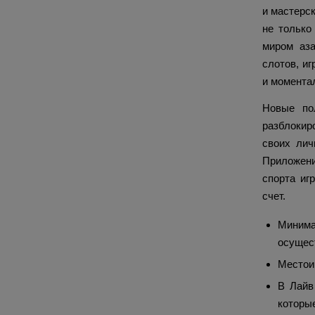
и мастерск
не только
миром аза
слотов, и
и момента
Новые пол
разблокир
своих лич
Приложе͏ни
спорта͏ иг
счет͏.
Миним
осущест
Местои
В Лайв
которые