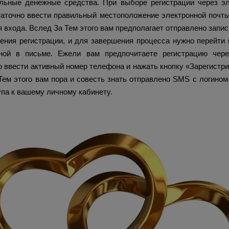
льные денежные средства. При выборе регистрации через э
таточно ввести правильный местоположение электронной почты
 входа. Вслед За Тем этого вам предполагает отправлено запи
ения регистрации, и для завершения процесса нужно перейти 
ной в письме. Ежели вам предпочитаете регистрацию чере
о ввести активный номер телефона и нажать кнопку «Зарегистри
Тем этого вам пора и совесть знать отправлено SMS с логином
упа к вашему личному кабинету.