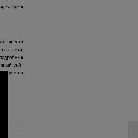
и, которые
вин
мо завести
ть ставки,
 подробные
енный сайт
 услуги по
win с
গ্ল