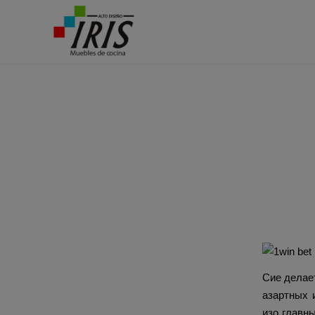
#1
Сие делае͏
азартных и
изо глав͏н