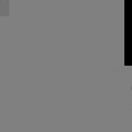
Безопасно На Android И ...