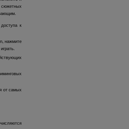
р сюжетных
ывающим.
 доступа к
n, нажмите
 играть.
йствующих
риминговых
ая от самых
числяются