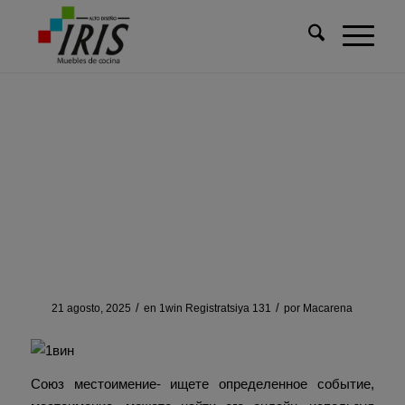
Usted está aquí:
Inicio
/
1win Registratsiya 131
/
1win Зеркало Официального Сайта 1вин
1win Зеркало
Официального Сайта
1вин
/
/
21 agosto, 2025
en
1win Registratsiya 131
por
Macarena
Союз местоимение- ищете определенное событие,