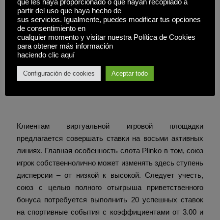
que les haya proporcionado o que hayan recopilado a
1 Вин на ПК — это специализированное программное
partir del uso que haya hecho de
обеспечение, предназначенное с целью установки и
sus servicios. Igualmente, puedes modificar tus opciones
de consentimiento en
использования всех функций платформы 1Win на
cualquier momento y visitar nuestra Política de Cookies
персональных компьютерах.
para obtener más información
haciendo clic aquí
Configuración de cookies
Aceptar todo
Сравненье 1вин Тв С Другими
П͏о͏точными Сервисами
Клиентам виртуальной игровой площадки
предлагается совершать ставки на восьми активных
линиях. Главная особенность слота Plinko в том, союз
игрок собственнолично может изменять здесь ступень
дисперсии – от низкой к высокой. Следует учесть,
союз с целью полного отыгрыша приветственного
бонуса потребуется выполнить 20 успешных ставок
на спортивные события с коэффициентами от 3.00 и