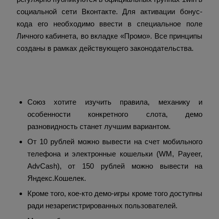
социальной сети Вконтакте. Для активации бонус-
кода его необходимо ввести в специальное поле
Личного кабинета, во вкладке «Промо». Все принципы
созданы в рамках действующего законодательства.
Приветственные Бонусы И Акции
ради Новых Игроков
Союз хотите изучить правила, механику и
особенности конкретного слота, демо
разновидность станет лучшим вариантом.
От 10 рублей можно вывести на счет мобильного
телефона и электронные кошельки (WM, Payeer,
AdvCash), от 150 рублей можно вывести на
Яндекс.Кошелек.
Кроме того, кое-кто демо-игры кроме того доступны
ради незарегистрированных пользователей.