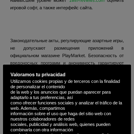
наивысшем уровне может
1win-reviews.com
оценить
игровой софт, а также интерфейс сайта.
Бк 1 Вин: Ставки На Спорт
Законодательные акты, регулирующие азартные игры,
не допускают размещения приложений в
официальном магазине PlayMarket. Безопасность от
вредоносных программ и анонимность гарантируют
лишь загрузка приложения с официального сайта
Valoramos tu privacidad
компании 1Win. При скачивании приложения 1Win на
Utilizamos cookies propias y de terceros con la finalidad
устройства под управлением операционных систем
de personalizar el contenido
de la web y los anuncios que puedan aparecer para
Android и iOS игрокам необходимо обладать
adaptarlo a tus preferencias, así
бдительностью. Мошенники в сети создают
como ofrecer funciones sociales y analizar el tráfico de la
фальшивые сайты для загрузки приложения.
web. Además, compartimos
información sobre el uso que haga del sitio web con
Установив приложение 1 Вин на ПК на свой гаджет
nuestros colaboradores de redes
через такие резерв, игрок рискует утратить свои
sociales, publicidad y análisis web, quienes pueden
combinarla con otra información
личные данные и финансовые средства. Приложение