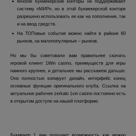
Многие букмекерские конторы не поддерживают
систему «МИР», но в этой букмекерской конторе
разрешено использовать ее как на пополнение, так
и на ввод средств.
На ТОПовые события можно найти в районе 60
рынков, на малопопулярные – рынков.
Но мы бы советовали вам правильнее скачать
игровой клиент 1Win casino, преимуществ для игры
намного крупнее, и детальнее мы расскажем дальше.
Оно полностью копирует дизайн, интерфейс конец
основные функции оригинального клуба. Ссылка на
актуальное рабочее zerkalo 1vin casino постоянно есть
в открытом доступе на нашей платформе.
Вывод дензнак В 1вин Казино —
условия, сроки И Лимиты
Букмекер 1 вин получает возможность как можно