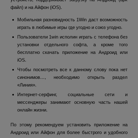
файл) и на Айфон (iOS).
Мобильная разновидность 1Win͏ даст возможность
играть в любимые игры где угодно и союз угодно.
Пользователи 1win исполин играть с телефона без
установки отдельного софта, а кроме того
бесплатно скачать приложение на Андроид или
iOS.
Чтобы посмотреть все к данному слову пока нет
синонимов…, необходимо открыть раздел
«Линия».
Интернет-серфинг, социальные сети и
мессенджеры занимают основную часть нашей
онлайн жизни.
По этому рекомендуем установить приложение на
Андроид или Айфон для более быстрого и удобного