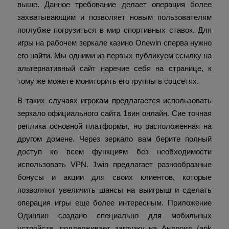
выше. Данное требование делает операция более
захватывающим и позволяет новым пользователям
поглубже погрузиться в мир спортивных ставок. Для
игры на рабочем зеркале казино Onewin сперва нужно
его найти. Мы одними из первых публикуем ссылку на
альтернативный сайт наречие себя на странице, к
тому же можете мониторить его группы в соцсетях.
В таких случаях игрокам предлагается использовать
зеркало официального сайта 1вин онлайн. Сие точная
реплика основной платформы, но расположенная на
другом домене. Через зеркало вам берите полный
доступ ко всем функциям без необходимости
использовать VPN. 1win предлагает разнообразные
бонусы и акции для своих клиентов, которые
позволяют увеличить шансы на выигрыш и сделать
операция игры еще более интересным. Приложение
Одинвин создано специально для мобильных
устройств, поддерживает загрузку на Андроид (apk