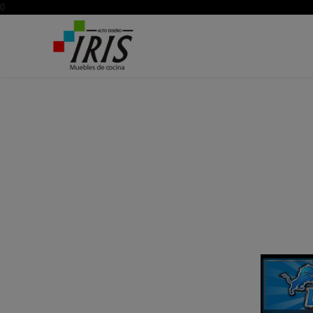
0
M
De