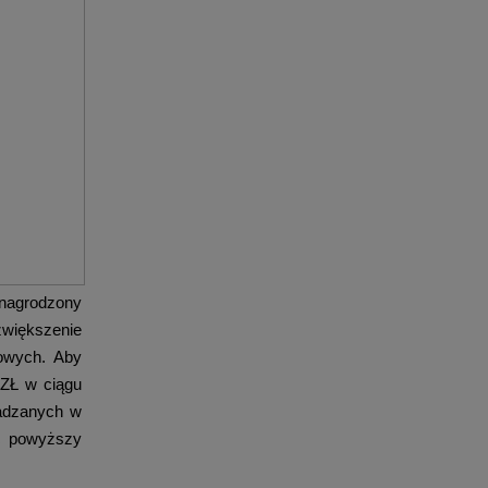
nagrodzony
zwiększenie
towych. Aby
 ZŁ w ciągu
wadzanych w
ęc powyższy