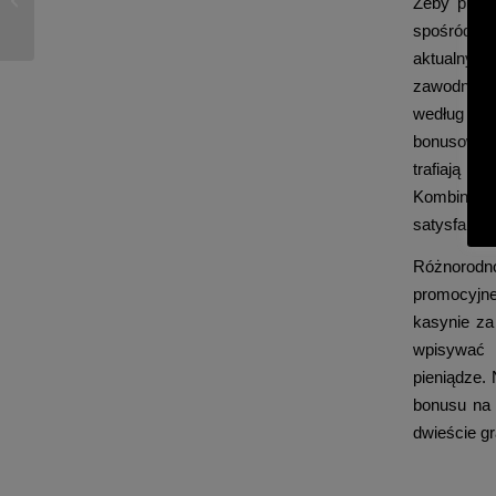
Żeby premi
Bezpłatne Zakłady
spośród wa
aktualnym
zawodników
według tej
bonusowe. 
trafiają n
Kombinac
satysfakcjo
Różnorodn
promocyjne
kasynie za
wpisywać 
pieniądze.
bonusu na 
dwieście g