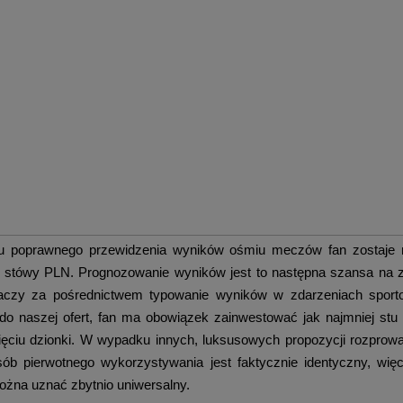
 poprawnego przewidzenia wyników ośmiu meczów fan zostaje 
 stówy PLN. Prognozowanie wyników jest to następna szansa na 
raczy za pośrednictwem typowanie wyników w zdarzeniach spor
 do naszej ofert, fan ma obowiązek zainwestować jak najmniej stu
pięciu dzionki. W wypadku innych, luksusowych propozycji rozpro
sób pierwotnego wykorzystywania jest faktycznie identyczny, wi
żna uznać zbytnio uniwersalny.