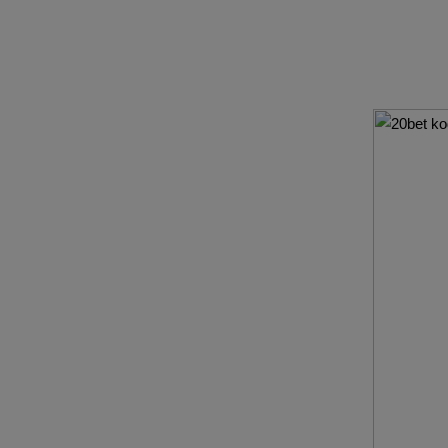
Jak 
Wygr
Ggbe