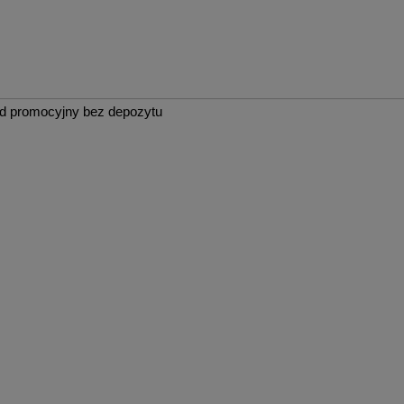
Długo Powinno Się Czekać Na Wy
anych Z Bonusu Z Brakiem Dep
t?