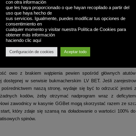
a wyjąwszy depozytu wykorzystać bezzwłocznie, powinno się z
con otra información
que les haya proporcionado o que hayan recopilado a partir del
runkami bonusów. Poza Tym bonusy na gonzo’s quest i różne gry 
uso que haya hecho de
 wymaganiom branży bukmacherskiej na sektorze polskim. Du
sus servicios. Igualmente, puedes modificar tus opciones de
 błędnie zakłada, że wykorzystuje z GGbet bonus wyjąwszy depoz
consentimiento en
cualquier momento y visitar nuestra Política de Cookies para
 aktywacji. Dopiero gdy twoje saldo spadnie do zera, uruchami
obtener más información
Ważne, że wszystkie wygrane osiągnięte w czasie zabawy spoś
haciendo clic aquí
a konto bonusowe, dopóki odrzucić obrócisz je prawidłowo wraz
Configuración de cookies
Aceptar todo
ja powyższych bonusów robi grę w GGBet Casino n
nującą.
ość owo z brakiem wątpienia pewien spośród głównych atutów 
j dostępnej w serwisie bukmacherskim LV BET. Jeśli zarejestro
 pośrednictwem naszą stronę, wydaje się być to odrzucić jesteś 
żadnych kodów, żeby otrzymać nadprogram wraz z deficytem
 Nowi zawodnicy w kasynie GGBet mogą skorzystać razem ze sz
start, który zdaje się szansą na doładowanie o wartości 100% do 
ratisowych spinów.