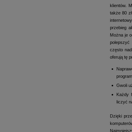
klientów. 
także 80 z
internetow
przebieg a
Można je o
polepszyć
często nad
oferują tę 
Napraw
program
Gwoli u
Każdy f
liczyć n
Dzięki prz
komputeró
Najmniejsz