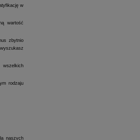
tyfikację w
ną wartość
nus zbytnio
u wyszukasz
i wszelkich
zym rodzaju
obić,
ośród
dla naszych