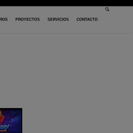
ROS
PROYECTOS
SERVICIOS
CONTACTO
406
/
Mr Bet Kod Promocyjny Wyjąwszy Depozytu ️ Nadprogram Free Spinow
zy
now