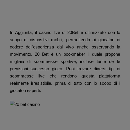
Et Del Web – I Disturbi
Successo Entrata Più Noti
In Aggiunta, il casinò live di 20Bet è ottimizzato con lo
scopo di dispositivi mobili, permettendo ai giocatori di
godere dell’esperienza dal vivo anche osservando la
movimento. 20 Bet è un bookmaker il quale propone
migliaia di scommesse sportive, incluse tante de le
previsioni successo gioco. Puoi trovare diversi tipi di
scommesse live che rendono questa piattaforma
realmente irresistibile, prima di tutto con lo scopo di i
giocatori esperti.
Acconto Minimo30 €