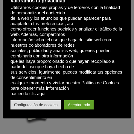
Valoramos tu privacidad
Utilizamos cookies propias y de terceros con la finalidad
de personalizar el contenido
Una Vasta Scelta Vittoria
de la web y los anuncios que puedan aparecer para
adaptarlo a tus preferencias, así
Tutte Le Promozioni Di
como ofrecer funciones sociales y analizar el tráfico de la
20bet
web. Además, compartimos
información sobre el uso que haga del sitio web con
nuestros colaboradores de redes
sociales, publicidad y análisis web, quienes pueden
combinarla con otra información
que les haya proporcionado o que hayan recopilado a
partir del uso que haya hecho de
sus servicios. Igualmente, puedes modificar tus opciones
de consentimiento en
cualquier momento y visitar nuestra Política de Cookies
para obtener más información
haciendo clic aquí
Configuración de cookies
Aceptar todo