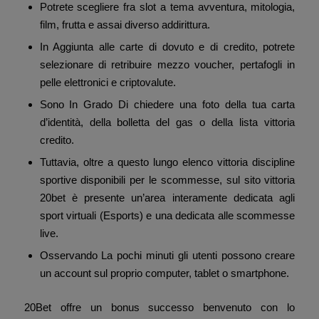
Potrete scegliere fra slot a tema avventura, mitologia,
film, frutta e assai diverso addirittura.
In Aggiunta alle carte di dovuto e di credito, potrete
selezionare di retribuire mezzo voucher, pertafogli in
pelle elettronici e criptovalute.
Sono In Grado Di chiedere una foto della tua carta
d’identità, della bolletta del gas o della lista vittoria
credito.
Tuttavia, oltre a questo lungo elenco vittoria discipline
sportive disponibili per le scommesse, sul sito vittoria
20bet è presente un’area interamente dedicata agli
sport virtuali (Esports) e una dedicata alle scommesse
live.
Osservando La pochi minuti gli utenti possono creare
un account sul proprio computer, tablet o smartphone.
20Bet offre un bonus successo benvenuto con lo