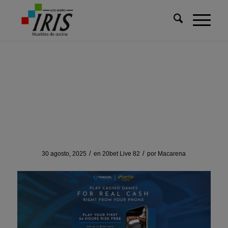
Usted está aquí:
Inicio
/
20bet Live 82
/
Il Tuo Casinò Online E Le Tue Scommesse Sportive
Il Tuo Casinò Online E Le
Tue Scommesse Sportive
/
/
30 agosto, 2025
en
20bet Live 82
por
Macarena