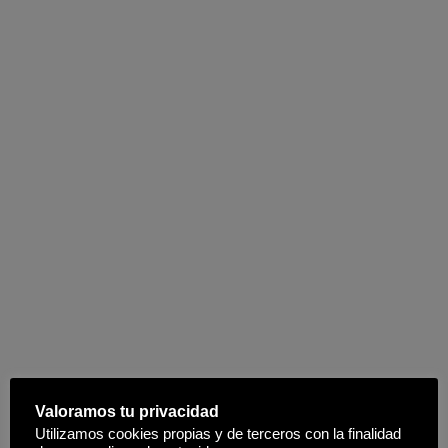
Valoramos tu privacidad
Utilizamos cookies propias y de terceros con la finalidad