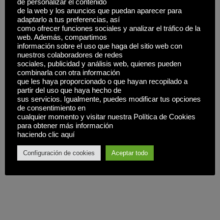
de personalizar el contenido
de la web y los anuncios que puedan aparecer para
adaptarlo a tus preferencias, así
como ofrecer funciones sociales y analizar el tráfico de la
web. Además, compartimos
información sobre el uso que haga del sitio web con
nuestros colaboradores de redes
sociales, publicidad y análisis web, quienes pueden
combinarla con otra información
que les haya proporcionado o que hayan recopilado a
partir del uso que haya hecho de
sus servicios. Igualmente, puedes modificar tus opciones
de consentimiento en
cualquier momento y visitar nuestra Política de Cookies
para obtener más información
haciendo clic aquí
Configuración de cookies
Aceptar todo