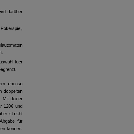
ird darüber
Pokerspiel,
elautomaten
t.
uswahl fuer
begrenzt.
dern ebenso
en doppelten
 Mit deiner
ar 120€ und
her ist echt
Abgabe für
nen können.