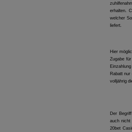
zuhilfenah
erhalten. 
welcher So
liefert.
Samstag
Hier mögli
Zugabe für 
Einzahlung
Rabatt nur 
volljährig 
Dies 
Der Begriff
auch nicht 
20bet Casi