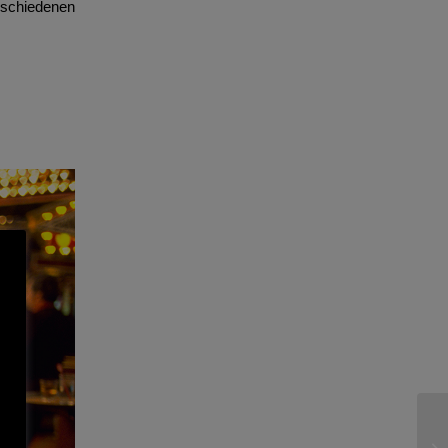
rschiedenen
piele:
Ex
Ma