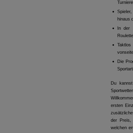
Turnier
Spieler
hinaus d
In der 
Roulett
Taktlos
vonseite
Die Pro
Sportart
Du kannst 
Sportwetten
Willkommen
ersten Ein
zusätzliche
der Preis
welchen er