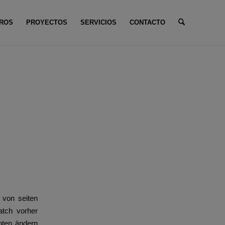
ROS
PROYECTOS
SERVICIOS
CONTACTO
/
20bet Com 485
/
20bet Promo-codes Zu Der Verwendung Mit Deutschland
dung
 von seiten
atch vorher
oten ändern