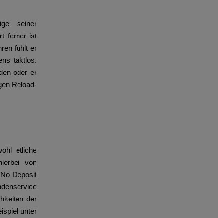
ige seiner
t ferner ist
ren fühlt er
ns taktlos.
nden oder er
igen Reload-
0bet
ohl etliche
hierbei von
 No Deposit
ndenservice
chkeiten der
spiel unter