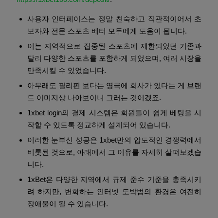
사용자 인터페이스는 정말 친숙하고 직관적이어서 초
보자와 전문 스포츠 베터 모두에게 도움이 됩니다.
이는 지역적으로 집중된 스포츠에 제한되었던 기존과
달리 다양한 스포츠를 포함하게 되었으며, 여러 시장을
만족시킬 수 있었습니다.
아무래도 필리핀 보다는 영국에 회사가 있다는 게 브랜
드 이미지상 나아보이니 그러는 것이겠죠.
1xbet login의 결제 시스템은 회원들이 쉽게 베팅을 시
작할 수 있도록 정교하게 설계되어 있습니다.
이러한 눈부신 성공은 1xbet만의 압도적인 경쟁력에서
비롯된 것으로, 아래에서 그 이유를 자세히 살펴보겠습
니다.
1xBet은 다양한 지역에서 규제 준수 기준을 충족시키
려 하지만, 변화하는 인터넷 도박법의 환경은 여전히
장애물이 될 수 있습니다.