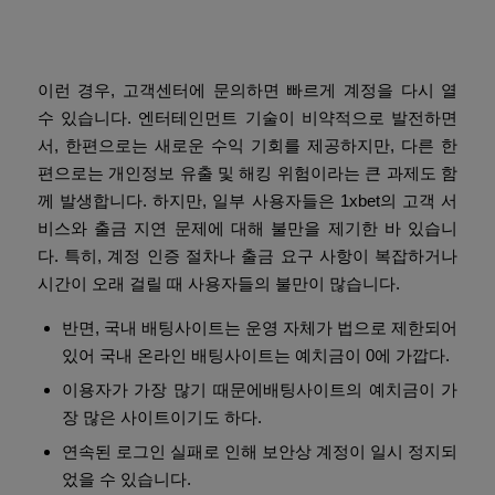
Android 기기에 1xbet Apk 설치하기
이런 경우, 고객센터에 문의하면 빠르게 계정을 다시 열
수 있습니다. 엔터테인먼트 기술이 비약적으로 발전하면
서, 한편으로는 새로운 수익 기회를 제공하지만, 다른 한
편으로는 개인정보 유출 및 해킹 위험이라는 큰 과제도 함
께 발생합니다. 하지만, 일부 사용자들은 1xbet의 고객 서
비스와 출금 지연 문제에 대해 불만을 제기한 바 있습니
다. 특히, 계정 인증 절차나 출금 요구 사항이 복잡하거나
시간이 오래 걸릴 때 사용자들의 불만이 많습니다.
반면, 국내 배팅사이트는 운영 자체가 법으로 제한되어
있어 국내 온라인 배팅사이트는 예치금이 0에 가깝다.
이용자가 가장 많기 때문에배팅사이트의 예치금이 가
장 많은 사이트이기도 하다.
연속된 로그인 실패로 인해 보안상 계정이 일시 정지되
었을 수 있습니다.