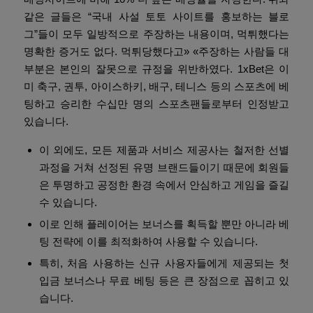
같은 글들은 “국내 사설 토토 사이트를 홍보하는 블로
그”들이 모두 일방적으로 주장하는 내용이며, 먹튀했다는
명확한 증거도 없다. 먹튀당했다고» «주장하는 사람들 대
부분은 본인의 잘못으로 규정을 위반하였다. 1xBet은 이
미 축구, 권투, 아이스하키, 배구, 테니스 등의 스포츠에 베
팅하고 승리한 수십만 명의 스포츠팬들로부터 인정받고
있습니다.
이 외에도, 모든 제품과 서비스 제공사는 철저한 선별
과정을 거쳐 선정된 유명 브랜드들이기 때문에 회원들
은 투명하고 공정한 환경 속에서 안심하고 게임을 즐길
수 있습니다.
이로 인해 플레이어는 보너스를 획득할 뿐만 아니라 베
팅 전략에 이를 최적화하여 사용할 수 있습니다.
특히, 처음 사용하는 신규 사용자들에게 제공되는 첫
입금 보너스나 무료 베팅 등은 큰 장점으로 꼽히고 있
습니다.