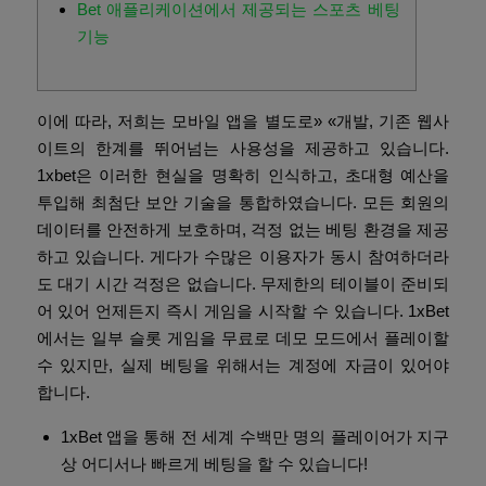
Bet 애플리케이션에서 제공되는 스포츠 베팅
기능
이에 따라, 저희는 모바일 앱을 별도로» «개발, 기존 웹사
이트의 한계를 뛰어넘는 사용성을 제공하고 있습니다.
1xbet은 이러한 현실을 명확히 인식하고, 초대형 예산을
투입해 최첨단 보안 기술을 통합하였습니다. 모든 회원의
데이터를 안전하게 보호하며, 걱정 없는 베팅 환경을 제공
하고 있습니다. 게다가 수많은 이용자가 동시 참여하더라
도 대기 시간 걱정은 없습니다. 무제한의 테이블이 준비되
어 있어 언제든지 즉시 게임을 시작할 수 있습니다. 1xBet
에서는 일부 슬롯 게임을 무료로 데모 모드에서 플레이할
수 있지만, 실제 베팅을 위해서는 계정에 자금이 있어야
합니다.
1xBet 앱을 통해 전 세계 수백만 명의 플레이어가 지구
상 어디서나 빠르게 베팅을 할 수 있습니다!