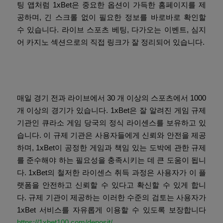
팅 앱처럼 1xBet은 중요한 옵션이 가득한 홈페이지를 제
공하며, 긴 스크롤 없이 필요한 정보를 바로바로 확인할
수 있습니다. 라이브 스포츠 베팅, 다가오는 이벤트, 심지
어 카지노 섹션으로의 직접 링크가 잘 정리되어 있습니다.
에도 차단 없이 접속 가능한 1xbet 공식 링
크 안내
매일 경기 전과 라이브에서 30 개 이상의 스포츠에서 1000
개 이상의 경기가 있습니다. 1xBet은 잘 알려진 게임 규제
기관인 큐라소 게임 당국의 정식 라이센스를 보유하고 있
습니다. 이 규제 기관은 사용자들에게 신뢰와 안전을 제공
하며, 1xBet이 공정한 게임과 책임 있는 도박에 관한 규제
를 준수해야 하는 필요성을 충족시키는 데 큰 도움이 됩니
다. 1xBet의 철저한 라이센스 취득 과정은 사용자가 이 플
랫폼을 안전하고 신뢰할 수 있다고 확신할 수 있게 합니
다. 규제 기관이 제공하는 이러한 수준의 검토는 사용자가
1xBet 서비스를 자유롭게 이용할 수 있도록 보장합니다
https://1xbet100.com/deposit/
.