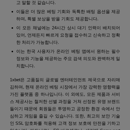
고 말할 것 같습니다.
이들은 더 많은 베팅 기회와 독특한 배팅 옵션을 제공
하며, 특별 보상을 받을 기회도 제공합니다.
이 모든 채널에는 24시간 상시 대기 인력이 배치되어
있어, 언제든지 빠르게 요청을 접수하고 신속하고 정확
한 처리가 가능합니다.
이는 한국 사용자가 온라인 베팅 앱에서 원하는 필수
정보와 기능을 제공하는 주요 검색 의도와 완벽하게 일
치합니다.
1xbet은 고품질의 글로벌 엔터테인먼트 제국으로 자리매
김하며, 현재 온라인 베팅 시장에서 가장 강력한 영향력을
가진 플랫폼 중 하나입니다. 이 외에도, 모든 제품과 서비
스 제공사는 철저한 선별 과정을 거쳐 선정된 유명 브랜드
들이기 때문에 회원들은 투명하고 공정한 환경 속에서 안
심하고 게임을 즐길 수 있습니다. 또한, 최고의 보안 기술
인 SSL 암호화를 적용해 고객 정보 보호에 만전을 기하고