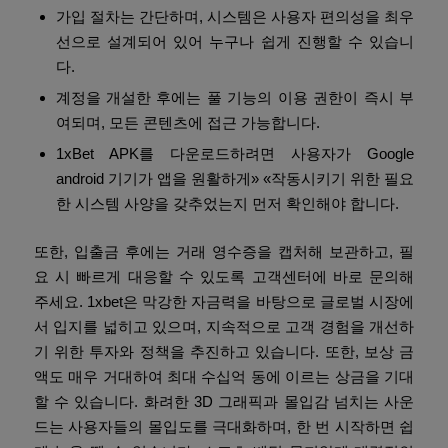
가입 절차는 간단하며, 시스템은 사용자 편의성을 최우
선으로 설계되어 있어 누구나 쉽게 진행할 수 있습니
다.
계정을 개설한 후에는 풀 기능의 이용 권한이 즉시 부
여되며, 모든 콘텐츠에 접근 가능합니다.
1xBet APK를 다운로드하려면 사용자가 Google
android 기기가 앱을 원활하게» «작동시키기 위한 필요
한 시스템 사양을 갖추었는지 먼저 확인해야 합니다.
또한, 입출금 후에는 거래 영수증을 캡처해 보관하고, 필
요 시 빠르게 대응할 수 있도록 고객센터에 바로 문의해
주세요. 1xbet은 막강한 자금력을 바탕으로 글로벌 시장에
서 입지를 넓히고 있으며, 지속적으로 고객 경험을 개선하
기 위한 투자와 정책을 추진하고 있습니다. 또한, 보상 금
액도 매우 거대하여 최대 수십억 동에 이르는 상금을 기대
할 수 있습니다. 화려한 3D 그래픽과 몰입감 넘치는 사운
드는 사용자들의 몰입도를 극대화하며, 한 번 시작하면 쉽