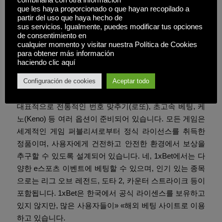
한국 게이머는 이 절차를 따라 1xBet 앱을 개선하고, 제공
que les haya proporcionado o que hayan recopilado a
되는 보너스를 활용하여 승리 가능성을 높이고 게임의 즐
partir del uso que haya hecho de
거움을 향상시킬 수 있습니다. 안드로이드용 앱과 마찬가
sus servicios. Igualmente, puedes modificar tus opciones
de consentimiento en
지로, iOS 기기를 가지고 계신다면 1xBet 웹사이트의 모바
cualquier momento y visitar nuestra Política de Cookies
일 버전으로 이동하고 화면 아래까지 스크롤을 내린 다음
para obtener más información
haciendo clic aquí
«모바일 앱»을 선택하세요. 해외 배팅 사이트중 한국에 본
사가 직접 진출한 곳으로는 1xbet(원엑스벳), Pinnacle(피
Configuración de cookies
Aceptar todo
나클), W88 등이 있다.
대표적으로 전통적인 번호 맞추기(로또), 초고속 베팅, 케
노(Keno) 등 여러 옵션이 준비되어 있습니다. 모든 게임은
세계적인 게임 퍼블리셔로부터 정식 라이선스를 취득한
정품이며, 사용자에게 건전하고 안전한 환경에서 보상을
추구할 수 있도록 설계되어 있습니다. 네, 1xBet에서는 다
양한 e스포츠 이벤트에 베팅할 수 있으며, 인기 있는 종목
으로는 리그 오브 레전드, 도타 2, 카운터 스트라이크 등이
포함됩니다. 1xBet은 한국에서 공식 라이센스를 보유하고
있지 않지만, 많은 사용자들이» «해외 베팅 사이트로 이용
하고 있습니다.