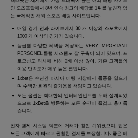
엑스벳은 세계에서 가장 트래픽이 높은 해외 배당 사이트
인 오즈포탈에서 8년 연속 최고의 배당률 1위를 놓친적 없
는 국제적인 해외 스포츠 배팅 사이트입니다.
매일 경기 전과 라이브에서 30 개 이상의 스포츠에서
1000 개 이상의 경기가 있습니다.
등급별 다양한 혜택을 제공하는 VERY IMPORTANT
PERSONEL 클럽 시스템도 잘 구축이 되어 있으며, 프
로모션도 타사에 비해 2배 이상 많아, 기존 고객들의
이용 만족도가 매우 높은 편입니다.
1xbet은 수년간 아시아 베팅 시장에서 돌풍을 일으키
며 수백만 회원의 즐거움을 책임지고 있습니다.
모든 옵션은 최대한의 엔터테인먼트를 위해 설계되었
으므로 1xBet을 방문하는 모든 순간이 즐겁고 흥미롭
습니다.
전자 결제 시스템 덕분에 거래가 훨씬 쉬워졌으며, 앱은
모든 고객에게 빠르고 원활한 결제를 보장합니다. 좋은 베