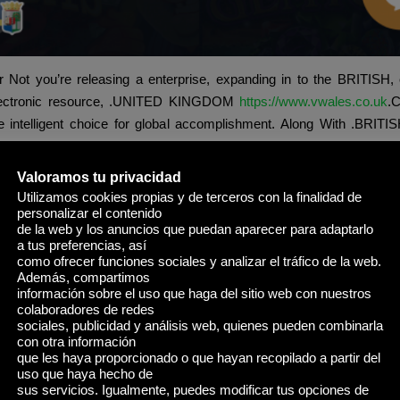
 Not you’re releasing a enterprise, expanding in to the BRITISH, 
lectronic resource, .UNITED KINGDOM
https://www.vwales.co.uk
.
the intelligent choice for global accomplishment. Along With .BRIT
 don’t have in order to pick among international achieve and UNI
evance—you obtain the two.
Valoramos tu privacidad
Utilizamos cookies propias y de terceros con la finalidad de
personalizar el contenido
ết Của Nhà Cái 8xbet Với Ngườ
de la web y los anuncios que puedan aparecer para adaptarlo
a tus preferencias, así
como ofrecer funciones sociales y analizar el tráfico de la web.
Además, compartimos
información sobre el uso que haga del sitio web con nuestros
colaboradores de redes
sociales, publicidad y análisis web, quienes pueden combinarla
con otra información
que les haya proporcionado o que hayan recopilado a partir del
uso que haya hecho de
sus servicios. Igualmente, puedes modificar tus opciones de