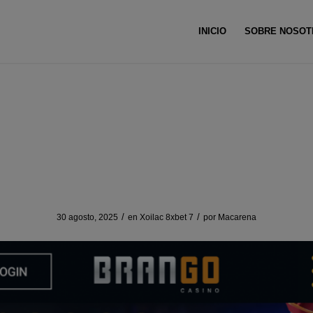
INICIO
SOBRE NOSOT
Usted está aquí:
et Nhà Cái 8xbet Đăng Ký 8xbe
Ngay 88 888k
/
/
30 agosto, 2025
en
Xoilac 8xbet 7
por
Macarena