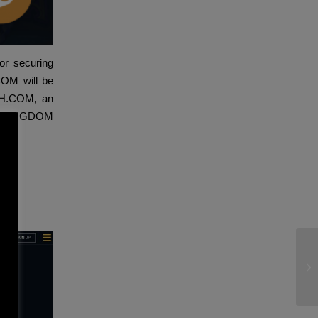
or securing
COM will be
ISH.COM, an
TED KINGDOM
i Chơi
Nh
Mớ