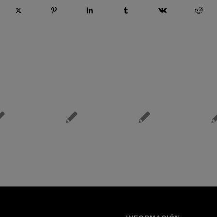
Quizás te interese