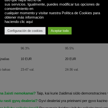
sus servicios. Igualmente, puedes modificar tus opciones de
consentimiento en
cualquier momento y visitar nuestra Política de Cookies para
inimo lentelė
obtener más información
haciendo clic aquí
AS
LEVELUP CASINO
KONKURUOJANTIS KAZ
Configuración de cookies
Aceptar todo
aičius
1,840
1,500
96.3%
95.5%
 įnašas
10 EUR
20 EUR
 laikas
23-47 val.
24-36 val.
i užduodami klausimai
ma žaisti nemokamai?
Taip, kai kurie žaidimai siūlo demonstracines 
iu rasti gyvų dealeriai?
Gyvi dealeriai yra prieinami per gyvo kazino 