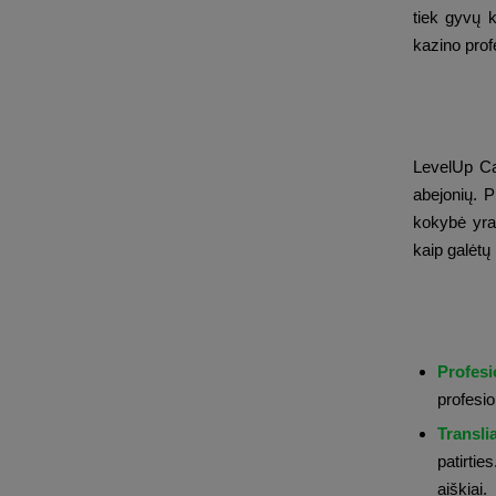
tiek gyvų k
kazino profe
Verdi
LevelUp Cas
abejonių. P
kokybė yra 
kaip galėtų 
Teigi
Profesi
profesio
Transli
patirti
aiškiai.