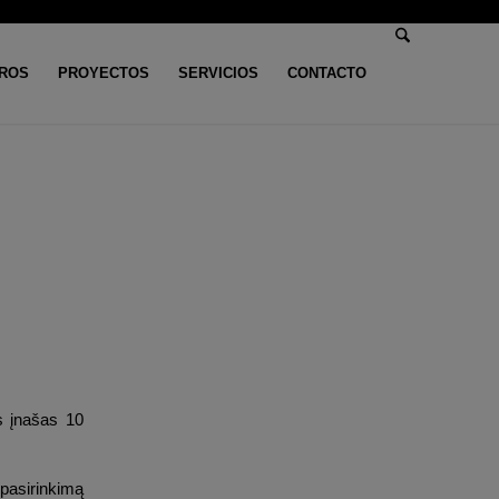
ROS
PROYECTOS
SERVICIOS
CONTACTO
Usted está aquí:
Inicio
/
Sin categoría
/
levelup casino
ir virtualus sportas...
s –
s įnašas 10
 pasirinkimą