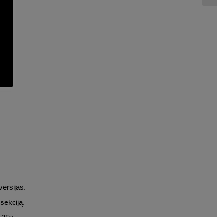
INO
versijas.
sekciją.