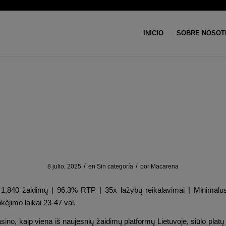
INICIO
SOBRE NOSOT
velup casino
ir virtualus sporta
naujovės
/
/
8 julio, 2025
en
Sin categoría
por
Macarena
1,840 žaidimų | 96.3% RTP | 35x lažybų reikalavimai | Minimalu
ėjimo laikai 23-47 val.
ino, kaip viena iš naujesnių žaidimų platformų Lietuvoje, siūlo platų