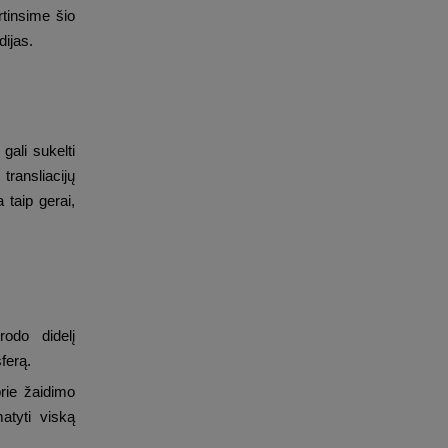
rtinsime šio
dijas.
gali sukelti
transliacijų
 taip gerai,
odo didelį
ferą.
rie žaidimo
atyti viską