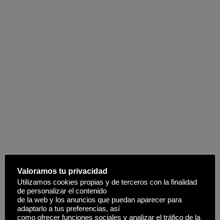
Valoramos tu privacidad
Utilizamos cookies propias y de terceros con la finalidad
de personalizar el contenido
de la web y los anuncios que puedan aparecer para
adaptarlo a tus preferencias, así
como ofrecer funciones sociales y analizar el tráfico de la