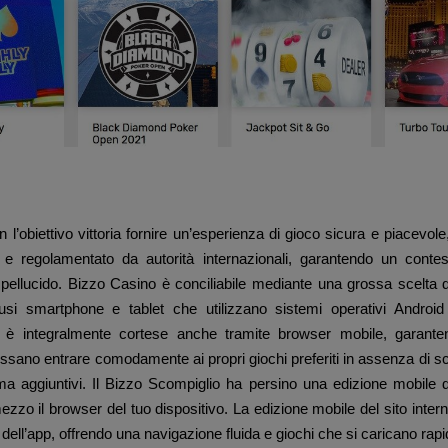
uccesso Bizzo Casino
 l’obiettivo vittoria fornire un’esperienza di gioco sicura e piacevole,
o e regolamentato da autorità internazionali, garantendo un contes
e pellucido. Bizzo Casino è conciliabile mediante una grossa scelta di
clusi smartphone e tablet che utilizzano sistemi operativi Androi
a è integralmente cortese anche tramite browser mobile, garante
ossano entrare comodamente ai propri giochi preferiti in assenza di s
a aggiuntivi. Il Bizzo Scompiglio ha persino una edizione mobile d
ezzo il browser del tuo dispositivo. La edizione mobile del sito intern
à dell’app, offrendo una navigazione fluida e giochi che si caricano ra