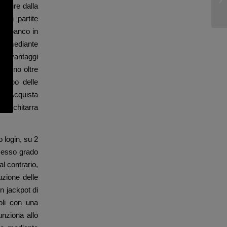
artire dalla
Fo
o di partite
con banco in
te mediante
ei vantaggi
engono oltre
 globo delle
ne “Acquista
con chitarra
 login, su 2
ccesso grado
al contrario,
uzione delle
un jackpot di
oli con una
unziona allo