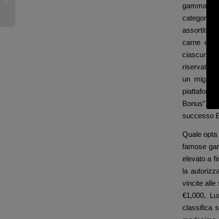
gamma rigua
Costruiti In...
categoria l
assortite c
carne e os
ciascuno d
riservati a
un migliaio
piattaforme
Bonus”, che
successo B
Quale opta 
famose gara
elevato a fi
la autorizz
vincite alle
€1,000, Lu
classifica 