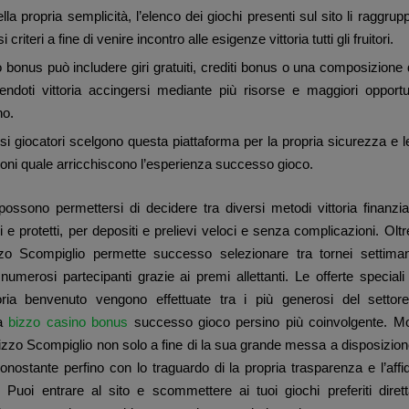
lla propria semplicità, l’elenco dei giochi presenti sul sito li raggru
criteri a fine di venire incontro alle esigenze vittoria tutti gli fruitori.
bonus può includere giri gratuiti, crediti bonus o una composizione 
endoti vittoria accingersi mediante più risorse e maggiori opportun
o.
i giocatori scelgono questa piattaforma per la propria sicurezza e
oni quale arricchiscono l’esperienza successo gioco.
 possono permettersi di decidere tra diversi metodi vittoria finanzia
 e protetti, per depositi e prelievi veloci e senza complicazioni. Oltre
zzo Scompiglio permette successo selezionare tra tornei settimana
numerosi partecipanti grazie ai premi allettanti. Le offerte speciali 
oria benvenuto vengono effettuate tra i più generosi del settor
za
bizzo casino bonus
successo gioco persino più coinvolgente. Molt
zzo Scompiglio non solo a fine di la sua grande messa a disposizi
nonostante perfino con lo traguardo di la propria trasparenza e l’affida
. Puoi entrare al sito e scommettere ai tuoi giochi preferiti dire