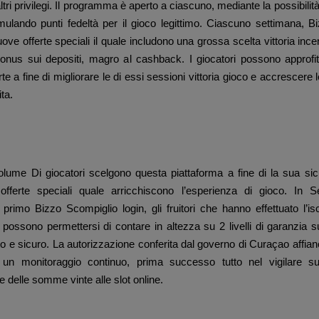
ri privilegi. Il programma è aperto a ciascuno, mediante la possibilità
umulando punti fedeltà per il gioco legittimo. Ciascuno settimana, 
ve offerte speciali il quale includono una grossa scelta vittoria incent
 bonus sui depositi, magro al cashback. I giocatori possono approfitt
te a fine di migliorare le di essi sessioni vittoria gioco e accrescere l
ita.
 Casino: Requisiti Dei Bonus
lume Di giocatori scelgono questa piattaforma a fine di la sua si
fferte speciali quale arricchiscono l’esperienza di gioco. In S
il primo Bizzo Scompiglio login, gli fruitori che hanno effettuato l’isc
 possono permettersi di contare in altezza su 2 livelli di garanzia
o e sicuro. La autorizzazione conferita dal governo di Curaçao affian
 un monitoraggio continuo, prima successo tutto nel vigilare sul
e delle somme vinte alle slot online.
eperibili Su Bizzo Casino Costruiti In Italia