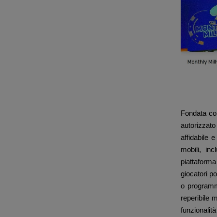
I Pro S
Fondata con
autorizzat
affidabile 
mobili, in
piattaform
giocatori p
o programm
reperibile m
funzionalit