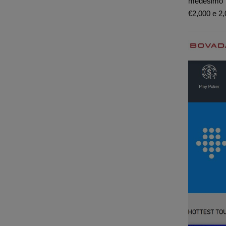
medesimo m
€2,000 e 2,0