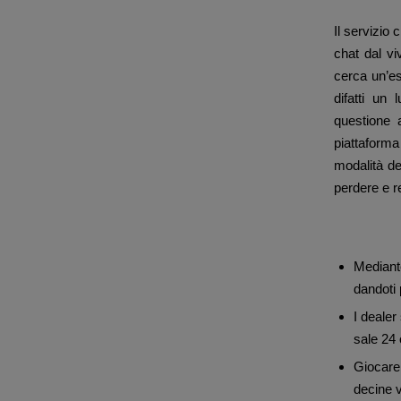
Il servizio 
chat dal vi
cerca un’es
difatti un
questione 
piattaforma
modalità de
perdere e r
I Gioch
Mediant
dandoti p
I dealer
sale 24 
Giocare 
decine vi