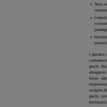
Terso ne
numerosi 
Codesto 
consent
guadagn
Numeros
promozi
I giocatori
consapevoli
giochi, Bi
attraggono 
bonus vitt
l’esperien
scelgono Bi
giochi, cio
transazioni