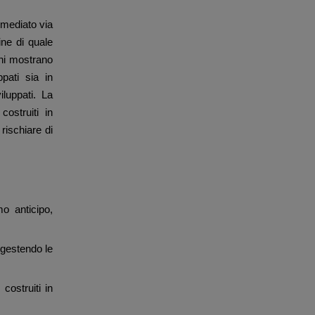
immediato via
ine di quale
oni mostrano
pati sia in
luppati. La
costruiti in
rischiare di
o anticipo,
 gestendo le
costruiti in