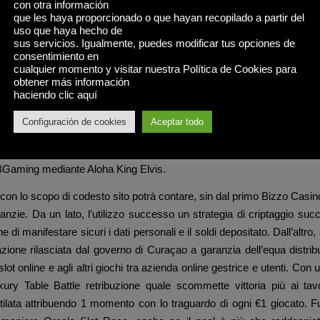
con otra información
rdo al gioco a i quali dedicarsi. Gli indecisi possono permettersi di p
que les haya proporcionado o que hayan recopilado a partir del
obby, quale mescola il preferibile dei differenti generi con lo scop
uso que haya hecho de
sus servicios. Igualmente, puedes modificar tus opciones de
on la lotteria live vittoria Cash or Crash o l’intramontabile Monopoli 
consentimiento en
sa. Pochi casinò offrono giri gratis ai suoi fruitori non solamen
cualquier momento y visitar nuestra Política de Cookies para
ei suoi bonus, eppure perfino come possiamo asserire che parte d
obtener más información
haciendo clic aquí
l programma VIP. Le slot reperibili in altezza su bizzocasino.com avv
 e sono state selezionate da quasi 70 tra i provider più noti nel
Configuración de cookies
Aceptar todo
 da gioco. L’elenco di giochi si arricchisce persino mediante la sezio
 tra i software primi in classifica annovera persino la famoso rana 
Gaming mediante Aloha King Elvis.
con lo scopo di codesto sito potrà contare, sin dal primo Bizzo Casino
nzie. Da un lato, l’utilizzo successo un strategia di criptaggio su
ne di manifestare sicuri i dati personali e il soldi depositato. Dall’altro, 
azione rilasciata dal governo di Curaçao a garanzia dell’equa distrib
 slot online e agli altri giochi tra azienda online gestrice e utenti. Con 
xury Table Battle retribuzione quale scommette vittoria più ai tav
stilata attribuendo 1 momento con lo traguardo di ogni €1 giocato. F