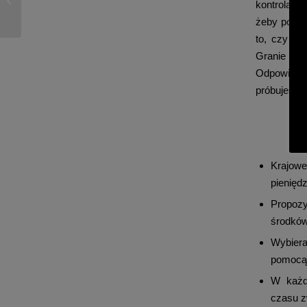
kontrolą, 
Zarejestrować I Zakłady
żeby podej
to, czy ka
Granie w k
Odpowiedzia
próbujesz 
Która
Uzyska
Krajow
pieniędz
Propozy
środków
Wybiera
pomocą 
W każd
czasu z