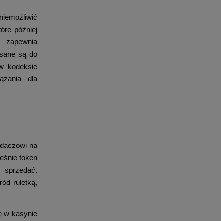
niemożliwić
óre później
m zapewnia
isane są do
 w kodeksie
ązania dla
re
adaczowi na
eśnie token
b sprzedać.
ód ruletką,
ę w kasynie