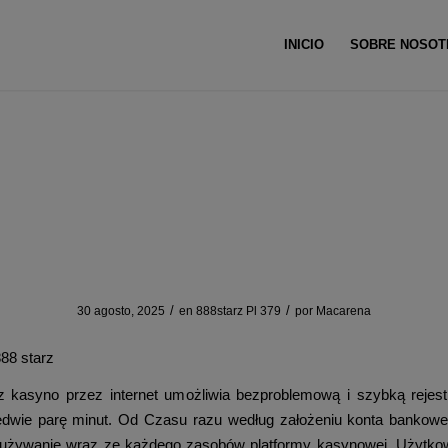
INICIO
SOBRE NOSOT
Usted está aquí:
I
eczytaj Opisy Weryfikacje Kasy
Bukmachera
/
/
30 agosto, 2025
en
888starz Pl 379
por
Macarena
 kasyno przez internet umożliwia bezproblemową i szybką rejestr
ledwie parę minut. Od Czasu razu według założeniu konta banko
używanie wraz ze każdego zasobów platformy kasynowej. Użytk