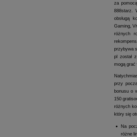
za pomocą
888starz. 
obsługą k
Gaming, Vi
różnych r
rekompens
przybywa s
pl został 
mogą grać 
Natychmias
przy począ
bonusu o w
150 gratis
różnych kon
który się o
Na pocz
różne li