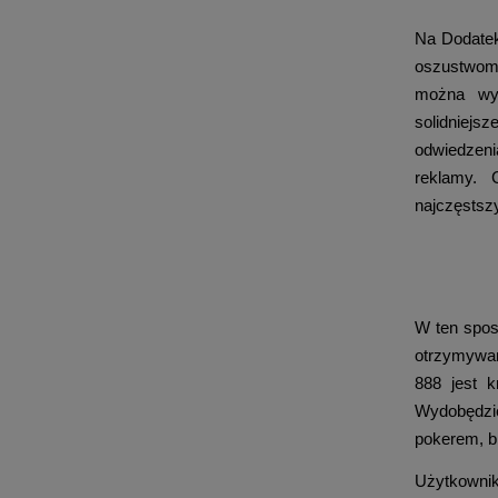
Na Dodatek
oszustwom 
można wym
solidniejs
odwiedzeni
reklamy. 
najczęstsz
Zabaw
W ten spos
otrzymywan
888 jest k
Wydobędzie
pokerem, bl
Użytkownik