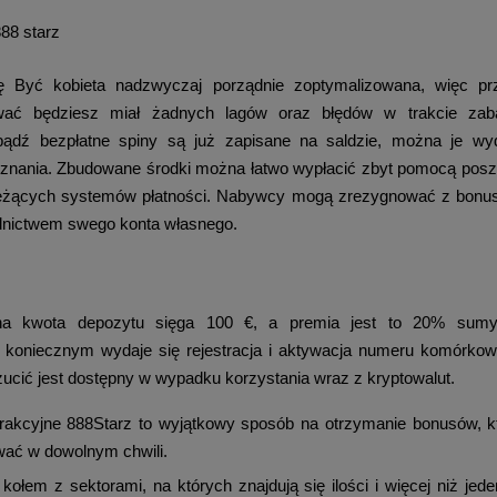
ę Być kobieta nadzwyczaj porządnie zoptymalizowana, więc prz
wać będziesz miał żadnych lagów oraz błędów w trakcie zab
bądź bezpłatne spiny są już zapisane na saldzie, można je w
znania. Zbudowane środki można łatwo wypłacić zbyt pomocą pos
eżących systemów płatności. Nabywcy mogą zrezygnować z bonu
dnictwem swego konta własnego.
y Płatności W 888starz
a kwota depozytu sięga 100 €, a premia jest to 20% sumy
koniecznym wydaje się rejestracja i aktywacja numeru komórkow
zucić jest dostępny w wypadku korzystania wraz z kryptowalut.
rakcyjne 888Starz to wyjątkowy sposób na otrzymanie bonusów, 
ać w dowolnym chwili.
 kołem z sektorami, na których znajdują się ilości i więcej niż jed