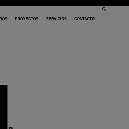
ROS
PROYECTOS
SERVICIOS
CONTACTO
/
Casino Spiele In Deutschland Zocken Sie Online On Line Casino Spiele Bei...
n Sie
tnspin