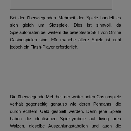
Bei der überwiegenden Mehrheit der Spiele handelt es
sich gleich um Slotspiele. Dies ist sinnvoll, da
Spielautomaten bei weitem die beliebteste Skill von Online
Casinospielen sind. Für manche ältere Spiele ist echt
jedoch ein Flash-Player erforderlich.
Erstklassige Angebote:
Einzahlungsbonus,
Freispiele & Mehr
Die überwiegende Mehrheit der weiter unten Casinospiele
verhält gegenseitig genauso wie deren Pendants, die
durch echtem Geld gespielt werden. Denn jene Spiele
haben die identischen Spielsymbole auf living area
Walzen, dieselbe Auszahlungstabellen und auch die