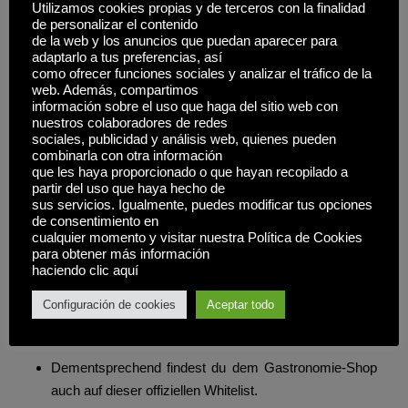
Utilizamos cookies propias y de terceros con la finalidad
Kostenlos Registrieren Und In Welcher
de personalizar el contenido
de la web y los anuncios que puedan aparecer para
On-line Spielothek Echtgeld Gewinnen
adaptarlo a tus preferencias, así
como ofrecer funciones sociales y analizar el tráfico de la
Am Glücksspiel ist grundsätzlich nichts auszusetzen, vor
web. Además, compartimos
allen dingen dann, wenn der Gastronomie Shop uns an
información sobre el uso que haga del sitio web con
nuestros colaboradores de redes
pass away Prinzipien des verantwortungsvollen Spielens
sociales, publicidad y análisis web, quienes pueden
halten. Zu den speziellen Spielfunktionen gehören die
combinarla con otra información
Empress Wilds, God Battle! Wie bei den meisten Spielen
que les haya proporcionado o que hayan recopilado a
partir del uso que haya hecho de
heutzutage können Sie dieses Game sowohl auf Desktop-
sus servicios. Igualmente, puedes modificar tus opciones
als auch bei Mobilgeräten problemlos spielen, ohne dass
de consentimiento en
cualquier momento y visitar nuestra Política de Cookies
die Qualität darunter leidet. Neben den Suchkriterien,
para obtener más información
Spielthemen und Anbietern können Sie throughout unsere
haciendo clic aquí
erweiterten Filtration auch zusätzliche Suchkriterien
Configuración de cookies
Aceptar todo
eingeben, die Sie bei Ihrer Nachforschung nach
kostenlosen Casinospielen anwenden können.
Dementsprechend findest du dem Gastronomie-Shop
auch auf dieser offiziellen Whitelist.