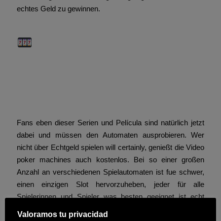
echtes Geld zu gewinnen.
Lohnt Sich Welcher
Umstieg In Living Area
Echtgeld Modus
Entsprechend Einiger Zeit
Im Or Her Casino?
Fans eben dieser Serien und Película sind natürlich jetzt
dabei und müssen den Automaten ausprobieren. Wer
nicht über Echtgeld spielen will certainly, genießt die Video
poker machines auch kostenlos. Bei so einer großen
Anzahl an verschiedenen Spielautomaten ist fue schwer,
einen einzigen Slot hervorzuheben, jeder für alle
Spielerinnen und Spieler was besten geeignet ist echt
http://sweetyspin.at/
.
Valoramos tu privacidad