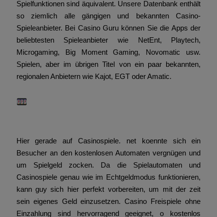
Spielfunktionen sind äquivalent. Unsere Datenbank enthält
so ziemlich alle gängigen und bekannten Casino-
Spieleanbieter. Bei Casino Guru können Sie die Apps der
beliebtesten Spieleanbieter wie NetEnt, Playtech,
Microgaming, Big Moment Gaming, Novomatic usw.
Spielen, aber im übrigen Titel von ein paar bekannten,
regionalen Anbietern wie Kajot, EGT oder Amatic.
Warum Sollte Man Im Demomodus
Einsteigen Und Wirklich Nicht Direkt Im
Echtgeldmodus?
Hier gerade auf Casinospiele. net koennte sich ein
Besucher an den kostenlosen Automaten vergnügen und
um Spielgeld zocken. Da die Spielautomaten und
Casinospiele genau wie im Echtgeldmodus funktionieren,
kann guy sich hier perfekt vorbereiten, um mit der zeit
sein eigenes Geld einzusetzen. Casino Freispiele ohne
Einzahlung sind hervorragend geeignet, o kostenlos