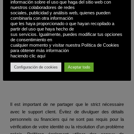
secondaires lors de l’inscription
información sobre el uso que haga del sitio web con
nuestros colaboradores de redes
Pour limiter l’exposition de vos données personnelles, il
sociales, publicidad y análisis web, quienes pueden
combinarla con otra información
est conseillé d’utiliser des informations secondaires ou
que les haya proporcionado o que hayan recopilado a
fictives lors de l’inscription. Par exemple, créer une
partir del uso que haya hecho de
adresse e-mail dédiée uniquement à ce type de
sus servicios. Igualmente, puedes modificar tus opciones
de consentimiento en
plateforme ou utiliser un pseudonyme. Cela permet de
cualquier momento y visitar nuestra Política de Cookies
réduire le risque de spam ou d’exploitation malveillante de
para obtener más información
haciendo clic aquí
vos données en cas de fuite ou de piratage du site,
comme sur
winbeatz casino
.
Configuración de cookies
Aceptar todo
Limiter la communication
d’informations sensibles au support
client
Il est important de ne partager que le strict nécessaire
avec le support client. Évitez de divulguer des détails
personnels ou financiers qui ne sont pas requis pour la
vérification de votre identité ou la résolution d’un problème