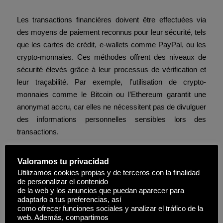
sécurisés et traçables
Les transactions financières doivent être effectuées via
des moyens de paiement reconnus pour leur sécurité, tels
que les cartes de crédit, e-wallets comme PayPal, ou les
crypto-monnaies. Ces méthodes offrent des niveaux de
sécurité élevés grâce à leur processus de vérification et
leur traçabilité. Par exemple, l’utilisation de crypto-
monnaies comme le Bitcoin ou l’Ethereum garantit une
anonymat accru, car elles ne nécessitent pas de divulguer
des informations personnelles sensibles lors des
transactions.
Valoramos tu privacidad
Pratiques recommandées
Utilizamos cookies propias y de terceros con la finalidad
pour préserver sa vie privée
de personalizar el contenido
de la web y los anuncios que puedan aparecer para
lors de l’inscription
adaptarlo a tus preferencias, así
como ofrecer funciones sociales y analizar el tráfico de la
Utiliser des informations fictives ou
web. Además, compartimos