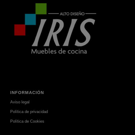
INFORMACIÓN
Aviso legal
Política de privacidad
Política de Cookies