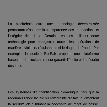
ligne
Utilisation de la blockchain pour la
transparence et la sécurité
La blockchain offre une technologie décentralisée
permettant d’assurer la transparence des transactions et
l’intégrité des jeux. Certains casinos utilisent cette
technologie pour enregistrer toutes les opérations de
manière inviolable, réduisant ainsi le risque de fraude. Par
exemple, la société FunFair propose une plateforme
basée sur la blockchain pour garantir l’équité et la sécurité
des jeux.
Systèmes d’authentification
biométrique pour éviter le piratage
Les systèmes d’authentification biométrique, tels que la
reconnaissance faciale ou l’empreinte digitale, augmentent
la sécurité en éliminant la nécessité de mots de passe.