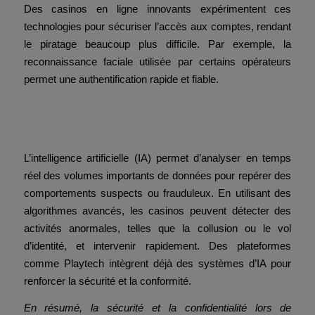
Des casinos en ligne innovants expérimentent ces
technologies pour sécuriser l’accès aux comptes, rendant
le piratage beaucoup plus difficile. Par exemple, la
reconnaissance faciale utilisée par certains opérateurs
permet une authentification rapide et fiable.
Intelligence artificielle pour détecter
les activités frauduleuses
L’intelligence artificielle (IA) permet d’analyser en temps
réel des volumes importants de données pour repérer des
comportements suspects ou frauduleux. En utilisant des
algorithmes avancés, les casinos peuvent détecter des
activités anormales, telles que la collusion ou le vol
d’identité, et intervenir rapidement. Des plateformes
comme Playtech intègrent déjà des systèmes d’IA pour
renforcer la sécurité et la conformité.
En résumé, la sécurité et la confidentialité lors de