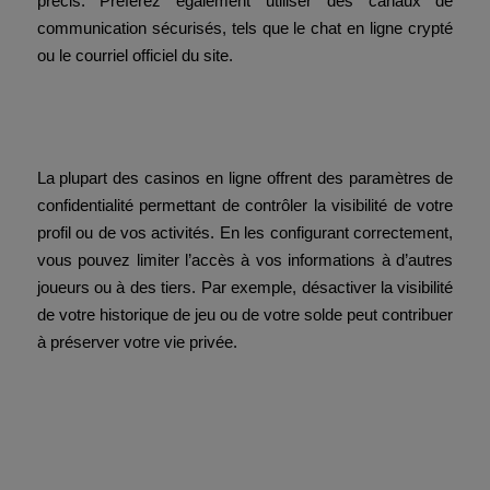
précis. Préférez également utiliser des canaux de
communication sécurisés, tels que le chat en ligne crypté
ou le courriel officiel du site.
Gérer ses paramètres de confidentialité
sur la plateforme
La plupart des casinos en ligne offrent des paramètres de
confidentialité permettant de contrôler la visibilité de votre
profil ou de vos activités. En les configurant correctement,
vous pouvez limiter l’accès à vos informations à d’autres
joueurs ou à des tiers. Par exemple, désactiver la visibilité
de votre historique de jeu ou de votre solde peut contribuer
à préserver votre vie privée.
Les erreurs fréquentes à
éviter pour maintenir sa
sécurité en ligne