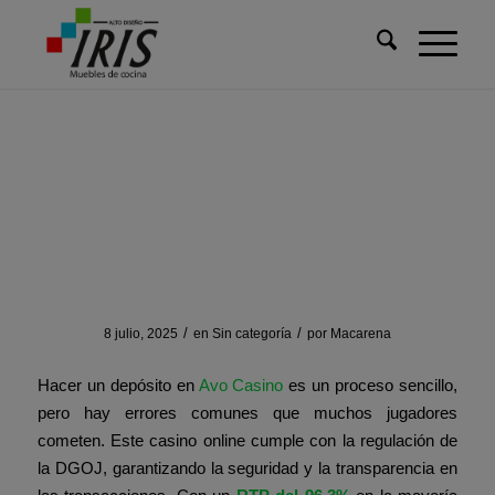
Usted está aquí:
Inicio
/
Sin categoría
/
Cómo Hacer un Depósito en Avo Casino
Cómo Hacer un Depósito
en Avo Casino
/
/
8 julio, 2025
en
Sin categoría
por
Macarena
Hacer un depósito en
Avo Casino
es un proceso sencillo,
pero hay errores comunes que muchos jugadores
cometen. Este casino online cumple con la regulación de
la DGOJ, garantizando la seguridad y la transparencia en