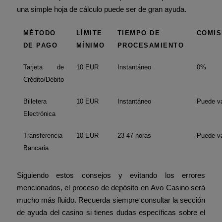
una simple hoja de cálculo puede ser de gran ayuda.
MÉTODO
LÍMITE
TIEMPO DE
COMIS
DE PAGO
MÍNIMO
PROCESAMIENTO
Tarjeta de
10 EUR
Instantáneo
0%
Crédito/Débito
Billetera
10 EUR
Instantáneo
Puede va
Electrónica
Transferencia
10 EUR
23-47 horas
Puede va
Bancaria
Siguiendo estos consejos y evitando los errores
mencionados, el proceso de depósito en Avo Casino será
mucho más fluido. Recuerda siempre consultar la sección
de ayuda del casino si tienes dudas específicas sobre el