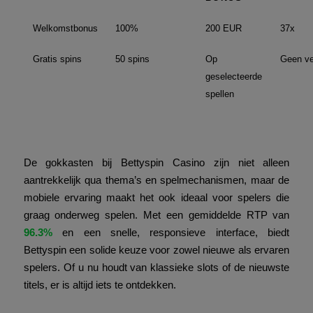
Welkomstbonus
100%
200 EUR
37x
Gratis spins
50 spins
Op
Geen ve
geselecteerde
spellen
Conclusie
De gokkasten bij Bettyspin Casino zijn niet alleen
aantrekkelijk qua thema’s en spelmechanismen, maar de
mobiele ervaring maakt het ook ideaal voor spelers die
graag onderweg spelen. Met een gemiddelde RTP van
96.3%
en een snelle, responsieve interface, biedt
Bettyspin een solide keuze voor zowel nieuwe als ervaren
spelers. Of u nu houdt van klassieke slots of de nieuwste
titels, er is altijd iets te ontdekken.