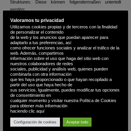
Strukturen. Diese können folgendermaßen unterteilt
werden:
Valoramos tu privacidad
JACKPOT-
BESCHREIBUNG
BEISPIEL
Utilizamos cookies propias y de terceros con la finalidad
TYP
de personalizar el contenido
de la web y los anuncios que puedan aparecer para
adaptarlo a tus preferencias, así
Progressiv
Jackpot wächst mit jedem
Mega
como ofrecer funciones sociales y analizar el tráfico de la
Einsatz
Moolah
web. Además, compartimos
información sobre el uso que haga del sitio web con
Fest
Jackpot bleibt konstant
Gonzo’s
nuestros colaboradores de redes
sociales, publicidad y análisis web, quienes pueden
Quest
combinarla con otra información
que les haya proporcionado o que hayan recopilado a
Teilkaskade
Teilweise progressiv, mit
Divine
partir del uso que haya hecho de
sus servicios. Igualmente, puedes modificar tus opciones
festen Gewinnstufen
Fortune
de consentimiento en
cualquier momento y visitar nuestra Política de Cookies
Qualität des Supports:
para obtener más información
haciendo clic aquí
Immer zur Stelle
Configuración de cookies
Aceptar todo
Wenn Sie Fragen haben oder Unterstützung benötigen, ist