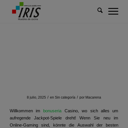
Usted está aquí:
Inicio
/
Sin categoría
/
Die besten Jackpot-Spiele im bonuseria casino entdecken
Die besten Jackpot-Spiele
im bonuseria casino
entdecken
/
/
8 julio, 2025
en
Sin categoría
por
Macarena
Willkommen im
bonuseria
Casino, wo sich alles um
aufregende Jackpot-Spiele dreht! Wenn Sie neu im
Online-Gaming sind, könnte die Auswahl der besten