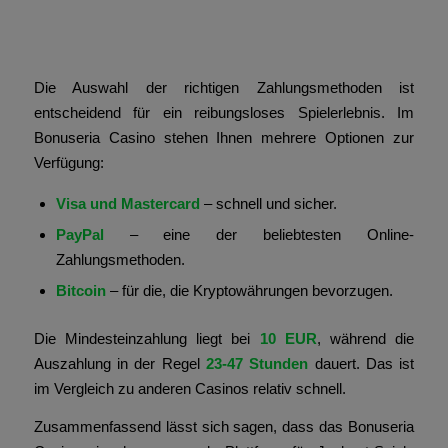
Einzahlungen und
Auszahlungen
Die Auswahl der richtigen Zahlungsmethoden ist
entscheidend für ein reibungsloses Spielerlebnis. Im
Bonuseria Casino stehen Ihnen mehrere Optionen zur
Verfügung:
Visa und Mastercard
– schnell und sicher.
PayPal
– eine der beliebtesten Online-
Zahlungsmethoden.
Bitcoin
– für die, die Kryptowährungen bevorzugen.
Die Mindesteinzahlung liegt bei
10 EUR
, während die
Auszahlung in der Regel
23-47 Stunden
dauert. Das ist
im Vergleich zu anderen Casinos relativ schnell.
Zusammenfassend lässt sich sagen, dass das Bonuseria