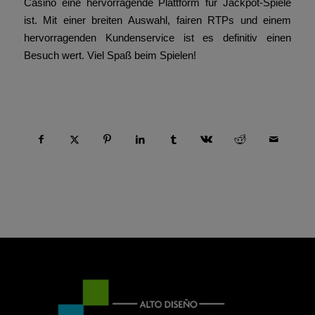
Casino eine hervorragende Plattform für Jackpot-Spiele
ist. Mit einer breiten Auswahl, fairen RTPs und einem
hervorragenden Kundenservice ist es definitiv einen
Besuch wert. Viel Spaß beim Spielen!
Compartir esta entrada