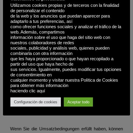
Utilizamos cookies propias y de terceros con la finalidad
Schritt 4: Wetten und
de personalizar el contenido
de la web y los anuncios que puedan aparecer para
Umsatzanforderungen
adaptarlo a tus preferencias, así
como ofrecer funciones sociales y analizar el tráfico de la
web. Además, compartimos
Um Ihre Gewinne abheben zu können, müssen Sie die
información sobre el uso que haga del sitio web con
Umsatzanforderungen erfüllen. Hier die wichtigsten
nuestros colaboradores de redes
Punkte:
sociales, publicidad y análisis web, quienes pueden
combinarla con otra información
que les haya proporcionado o que hayan recopilado a
Umsatzanforderung: 37x des Bonusbetrags.
partir del uso que haya hecho de
Maximaler Einsatz während der
sus servicios. Igualmente, puedes modificar tus opciones
de consentimiento en
Umsatzanforderungen: 5 EUR pro Runde.
cualquier momento y visitar nuestra Política de Cookies
Spiele mit niedrigerer RTP können Ihre Anforderungen
para obtener más información
haciendo clic aquí
verlängern.
Configuración de cookies
Aceptar todo
Schritt 5: Auszahlung
beantragen
Wenn Sie die Umsatzbedingungen erfüllt haben, können