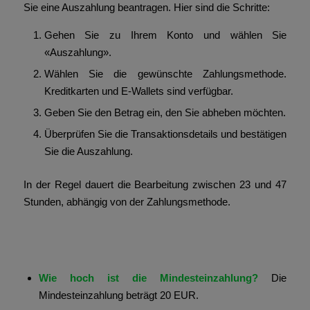
Sie eine Auszahlung beantragen. Hier sind die Schritte:
Gehen Sie zu Ihrem Konto und wählen Sie
«Auszahlung».
Wählen Sie die gewünschte Zahlungsmethode.
Kreditkarten und E-Wallets sind verfügbar.
Geben Sie den Betrag ein, den Sie abheben möchten.
Überprüfen Sie die Transaktionsdetails und bestätigen
Sie die Auszahlung.
In der Regel dauert die Bearbeitung zwischen 23 und 47
Stunden, abhängig von der Zahlungsmethode.
Häufige Fragen
Wie hoch ist die Mindesteinzahlung?
Die
Mindesteinzahlung beträgt 20 EUR.