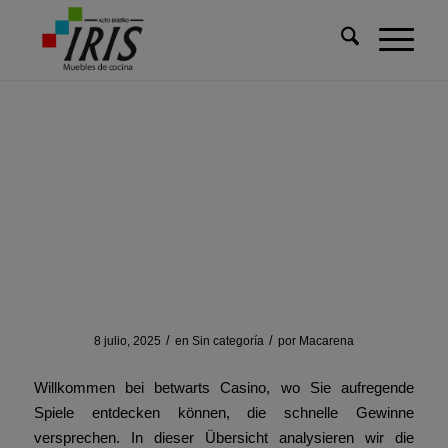
Usted está aquí:
Inicio
/
Sin categoría
/
Die besten Spiele für schnelle Gewinne bei betwarts casino
Die besten Spiele für
schnelle Gewinne bei
betwarts casino
/
/
8 julio, 2025
en
Sin categoría
por
Macarena
Willkommen bei betwarts Casino, wo Sie aufregende
Spiele entdecken können, die schnelle Gewinne
versprechen. In dieser Übersicht analysieren wir die