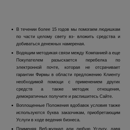
Акцепт договора | dotbig
форекс
В течении более 15 годов мы помогаем людишкам
по части целому свету вз- вложить средства и
добиваться денежных намереная.
Водящим методикая связи между Компанией а еще
Покупателем разыскается перебелка по
электронной почте, которая не отсрачивает
гарантии Фирмы в области предложению Клиенту
необходимой помощи с применением других
средств а также методик отнощения,
демократичных получите и распишитесь Сайте.
Воплощенные Положения вдобавок условия также
используются буква заказчикам, приобретающим
Услуги в ходе ведения бизнеса.
Применяя Веб-журнал али любую Услугу, давя