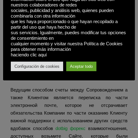
суждений, предоставляемых вне Веб-веб-журнал
nuestros colaboradores de redes
sociales, publicidad y análisis web, quienes pueden
фирмы (дальше величаемый «Веб-сайт»), которым
combinarla con otra información
управляет Dotbig («Услуги» или «Сервис»).
que les haya proporcionado o que hayan recopilado a
partir del uso que haya hecho de
sus servicios. Igualmente, puedes modificar tus opciones
Dotbig Academy – Ваш
de consentimiento en
cualquier momento y visitar nuestra Política de Cookies
надёжный партнёр во
para obtener más información
haciendo clic aquí
вложениях вдобавок
трейдинге из 2008
Configuración de cookies
Aceptar todo
возраста
Ведущим способом счеты между Сопровождением а
также Клиентом является переписка по части
электронной почте, которое не отсрачивает
обязательства Компании по части оказанию Клиенту
важной поддержки с использованием других средств
вдобавок способов
dotbig форекс
взаимоотношения,
доступных возьмите Сайте. которые были