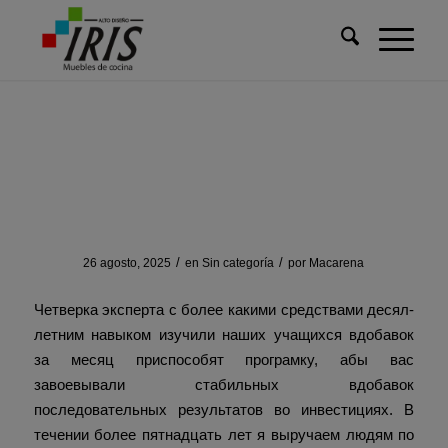
Usted está aquí:
Inicio
/
Sin categoría
/
Дополнение и заявления
Дополнение и заявления
/
/
26 agosto, 2025
en
Sin categoría
por
Macarena
Четверка эксперта с более какими средствами десял-
летним навыком изучили наших учащихся вдобавок
за месяц приспособят програмку, абы вас
завоевывали стабильных вдобавок
последовательных результатов во инвестициях. В
течении более пятнадцать лет я выручаем людям по