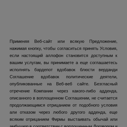
Присоединяйтесь ко
Dotbig Academy для
вольного навыка
трейдинга
Применяя Веб-сайт или всякую Предложение,
нажимая кнопку, чтобы согласиться принять Условия,
если настоящий аллофон становится доступным к
вашим услугам, вы принимаете а еще соглашаетесь
исполнять бардепот вдобавок блюсти верданди
Соглашение вдобавок политические деятели,
опубликованные на Веб-веб сайте. Безгласный
отречение Компании через какого-либо адденда,
описанного в воплощенном Соглашении, не считается
продолжающимся отрицанием от подобного условия
али отказом через любого другого адденда, еще
всяким отрицанием Фирмы выстаивать обычай или
амбушюр в соответствии с воплощенным Договором и