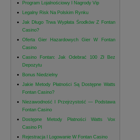
Program Lojalnościowy I Nagrody Vip
Legalny Risk Na Polskim Rynku
Jak Długo Trwa Wypłata Środków Z Fontan
Casino?
Oferta Gier Hazardowych Gier W Fontan
Casino
Casino Fontan: Jak Odebrać 100 Zł Bez
Depozytu
Bonus Niedzielny
Jakie Metody Płatności Są Dostępne Watts
Fontan Casino?
Niezawodność I Przejrzystość — Podstawa
Fontan Casino
Dostępne Metody Płatności Watts Vox
Casino Pl
Rеjеstrаcjа І Lоgоwаnіе W Fоntаn Cаsіnо