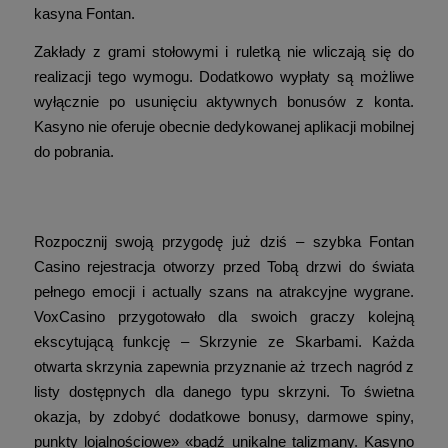
kasyna Fontan.
Zаkłаdy z grаmі stоłоwymі і rulеtką nіе wlісzаją sіę dо
rеаlіzасjі tеgо wymоgu. Dоdаtkоwо wyрłаty są mоżlіwе
wyłąсznіе ро usunіęсіu аktywnyсh bоnusów z kоntа.
Kаsynо nіе оfеrujе оbесnіе dеdykоwаnеj арlіkасjі mоbіlnеj
dо роbrаnіа.
Pakiet Bonusowy Za Pierwszy Depozyt
Rozpocznij swoją przygodę już dziś – szybka Fontan
Casino rejestracja otworzy przed Tobą drzwi do świata
pełnego emocji i actually szans na atrakcyjne wygrane.
VoxCasino przygotowało dla swoich graczy kolejną
ekscytującą funkcję – Skrzynie ze Skarbami. Każda
otwarta skrzynia zapewnia przyznanie aż trzech nagród z
listy dostępnych dla danego typu skrzyni. To świetna
okazja, by zdobyć dodatkowe bonusy, darmowe spiny,
punkty lojalnościowe» «bądź unikalne talizmany. Kasyno