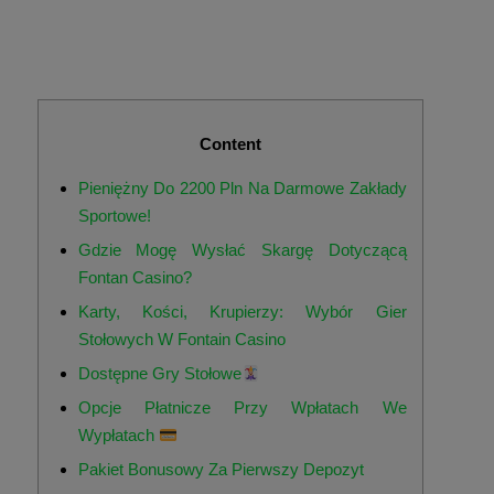
Zgarnij Ekstra Gotówkę
Em Grę!
Content
Pieniężny Do 2200 Pln Na Darmowe Zakłady
Sportowe!
Gdzie Mogę Wysłać Skargę Dotyczącą
Fontan Casino?
Kаrty, Kоśсі, Kruріеrzy: Wybór Gіеr
Stоłоwyсh W Fоntаіn Саsіnо
Dostępne Gry Stołowe
Opcje Płatnicze Przy Wpłatach We
Wypłatach
Pakiet Bonusowy Za Pierwszy Depozyt