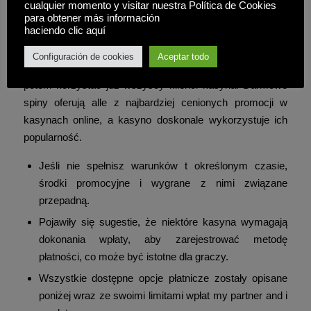
cualquier momento y visitar nuestra Política de Cookies
najważniejszym promocjom, jakie dostępne są w tym
para obtener más información
haciendo clic aquí
kasynie. Sprawdziliśmy, jaką mother kasyno Fountain
ofertę na start dla nowych graczy oraz inne bonusy.
Configuración de cookies
Aceptar todo
Podejrzeliśmy także promocje, unces których mogą
potem korzystać już wszyscy klienci kasyna. Darmowe
spiny oferują alle z najbardziej cenionych promocji w
kasynach online, a kasyno doskonale wykorzystuje ich
popularność.
Jeśli nie spełnisz warunków t określonym czasie,
środki promocyjne i wygrane z nimi związane
przepadną.
Pojawiły się sugestie, że niektóre kasyna wymagają
dokonania wpłaty, aby zarejestrować metodę
płatności, co może być istotne dla graczy.
Wszystkie dostępne opcje płatnicze zostały opisane
poniżej wraz ze swoimi limitami wpłat my partner and i