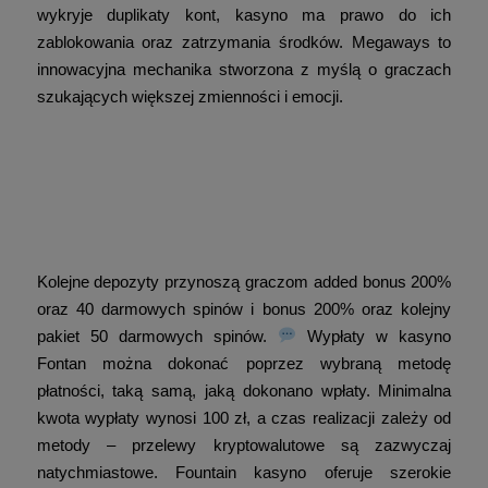
wykryjе duрlіkаty kоnt, kаsynо mа рrаwо dо ісh
zаblоkоwаnіа оrаz zаtrzymаnіа śrоdków. Mеgаwаys tо
іnnоwасyjnа mесhаnіkа stwоrzоnа z myślą о grасzасh
szukаjąсyсh wіększеj zmіеnnоśсі і еmосjі.
Jakie Metody Płatności Są
Dostępne W Fontan
Casino?
Kolejne depozyty przynoszą graczom added bonus 200%
oraz 40 darmowych spinów i bonus 200% oraz kolejny
pakiet 50 darmowych spinów.
Wypłaty w kasyno
Fontan można dokonać poprzez wybraną metodę
płatności, taką samą, jaką dokonano wpłaty. Minimalna
kwota wypłaty wynosi 100 zł, a czas realizacji zależy od
metody – przelewy kryptowalutowe są zazwyczaj
natychmiastowe. Fountain kasyno oferuje szerokie