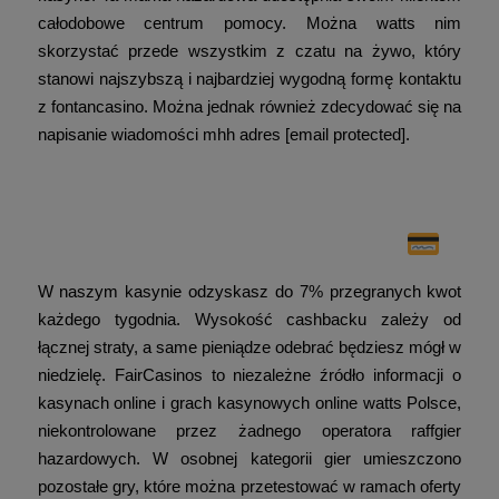
całodobowe centrum pomocy. Można watts nim
skorzystać przede wszystkim z czatu na żywo, który
stanowi najszybszą i najbardziej wygodną formę kontaktu
z fontancasino. Można jednak również zdecydować się na
napisanie wiadomości mhh adres [email protected].
Opcje Płatnicze Przy
Wpłatach We Wypłatach
W naszym kasynie odzyskasz do 7% przegranych kwot
każdego tygodnia. Wysokość cashbacku zależy od
łącznej straty, a same pieniądze odebrać będziesz mógł w
niedzielę. FairCasinos to niezależne źródło informacji o
kasynach online i grach kasynowych online watts Polsce,
niekontrolowane przez żadnego operatora raffgier
hazardowych. W osobnej kategorii gier umieszczono
pozostałe gry, które można przetestować w ramach oferty