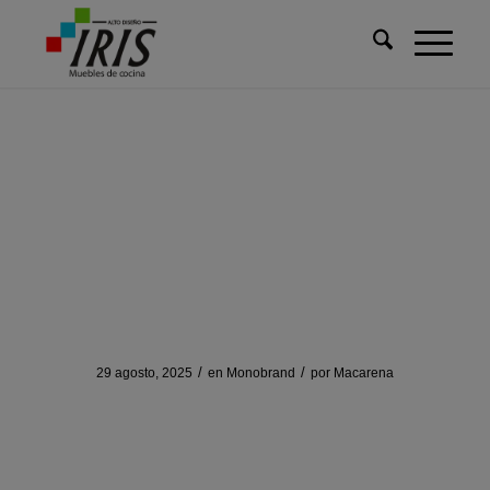
Usted está aquí:
Inicio
/
Monobrand
/
Fontan Casino Oficjalne ️ 100% Added Bonus Do 100 Zł Polska
Fontan Casino Oficjalne ️
100% Added Bonus Do
100 Zł Polska
/
/
29 agosto, 2025
en
Monobrand
por
Macarena
Fontan Casino Bonus