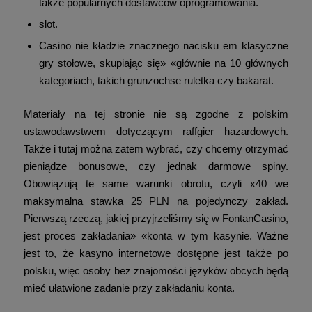
także popularnych dostawców oprogramowania.
slot.
Casino nie kładzie znacznego nacisku em klasyczne
gry stołowe, skupiając się» «głównie na 10 głównych
kategoriach, takich grunzochse ruletka czy bakarat.
Materiały na tej stronie nie są zgodne z polskim
ustawodawstwem dotyczącym raffgier hazardowych.
Także i tutaj można zatem wybrać, czy chcemy otrzymać
pieniądze bonusowe, czy jednak darmowe spiny.
Obowiązują te same warunki obrotu, czyli x40 we
maksymalna stawka 25 PLN na pojedynczy zakład.
Pierwszą rzeczą, jakiej przyjrzeliśmy się w FontanCasino,
jest proces zakładania» «konta w tym kasynie. Ważne
jest to, że kasyno internetowe dostępne jest także po
polsku, więc osoby bez znajomości języków obcych będą
mieć ułatwione zadanie przy zakładaniu konta.