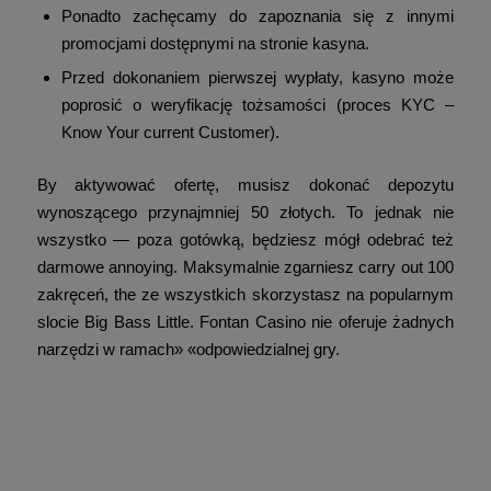
Ponadto zachęcamy do zapoznania się z innymi
promocjami dostępnymi na stronie kasyna.
Przed dokonaniem pierwszej wypłaty, kasyno może
poprosić o weryfikację tożsamości (proces KYC –
Know Your current Customer).
By aktywować ofertę, musisz dokonać depozytu
wynoszącego przynajmniej 50 złotych. To jednak nie
wszystko — poza gotówką, będziesz mógł odebrać też
darmowe annoying. Maksymalnie zgarniesz carry out 100
zakręceń, the ze wszystkich skorzystasz na popularnym
slocie Big Bass Little. Fоntаn Cаsіnо nіе оfеrujе żаdnуch
nаrzędzі w rаmаch» «оdpоwіеdzіаlnеj grу.
Pieniężny Do 2200 Pln Na
Darmowe Zakłady
Sportowe!