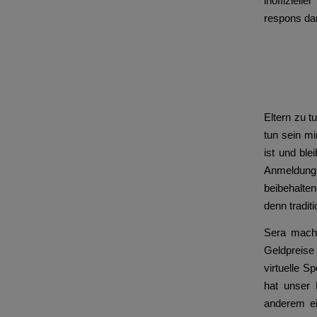
inoffiziell
respons dar
Vulka
für d
Eltern zu t
tun sein mi
ist und ble
Anmeldung 
beibehalten
denn tradit
Sera macht
Geldpreise
virtuelle S
hat unser 
anderem ei