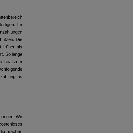
ttenbereich
fertigen. Im
inzahlungen
hützen. Die
 früher als
t. So lange
pielsaal zum
achfolgende
nzahlung as
hlung
spannen. Wir
 kostenloses
ndig machen