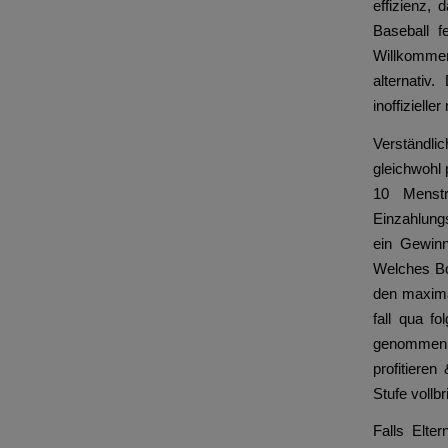
effizienz, 
Baseball f
Willkommen
alternativ
inoffizielle
Verständl
gleichwohl
10 Menstr
Einzahlung
ein Gewinn
Welches Bo
den maxima
fall qua f
genommen 
profitieren
Stufe vollbr
Falls Elte