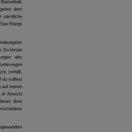
 Basketball,
Angebot dem
t sämtliche
 Star-Ränge
eibungslos
n. Du tempo
gungen des
forderungen
t verfällt.
du solltest
 auf keinen
 of Anrecht
denen Boni
verschiedene
angewandten