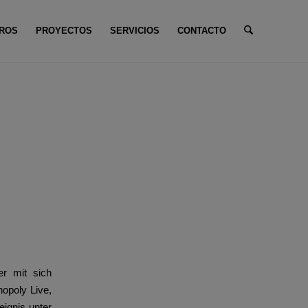
ROS
PROYECTOS
SERVICIOS
CONTACTO
tegoría
/
Frumzi Spielbank Kein Einzahlungsbonus, Freispiele & Promo-Codes
omo-
er mit sich
opoly Live,
ignis unter