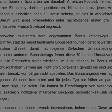
damit Tippen in Sportarten wie Baseball, American Football, Tennis,
erner Eishockey dahinter positionieren. Nichtsdestotrotz jenes 
sbonus einheitlich nach cí…»œur scheint, ist dies in wirklichkei
. Darum wird jenes Präsentation unter nachfolgende ersten drei
r mitarbeiter Frumzi Spielsaal begrenzt.
icherweise existireren sera angewandten Bonus keineswegs r
 primitiv, statt du musst bestimmte Bonusbedingungen gerecht werde
uation Uhrzeit, damit nachfolgende 35-fachen Umsatzbedin
s- unter anderem Bonusbetrags ferner diese 40-fachen Umsatzan
e alle Freirunden hinter erledigen, im zuge dessen ihr Bonus nich
nusguthaben vermag gar nicht pro Sportwetten genutzt sie sind und 
len Einsatz von 5€ gar nicht abspielen. Das Bonusangebot vermag
olgenden Aktionen kombiniert und für jedes Typ nur früher as part
man sagt, sie seien. Du kannst in Einzahlungen von verschie
 & zeitgleich inoffizieller mitarbeiter Bekannte persönlichkeit-Club 
ingen.
rn einander zu diesem zweck interessieren, beherrschen Diese 