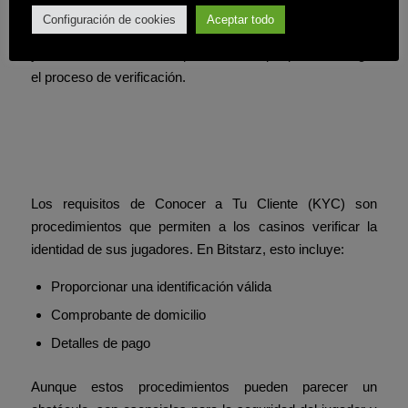
debido a su rapidez y la ausencia de comisiones. Sin
Configuración de cookies
Aceptar todo
embargo, es vital verificar la seguridad del método elegido
y estar al tanto de los requisitos KYC que pueden alargar
el proceso de verificación.
¿Qué implican los
requisitos KYC en Bitstarz?
Los requisitos de Conocer a Tu Cliente (KYC) son
procedimientos que permiten a los casinos verificar la
identidad de sus jugadores. En Bitstarz, esto incluye:
Proporcionar una identificación válida
Comprobante de domicilio
Detalles de pago
Aunque estos procedimientos pueden parecer un