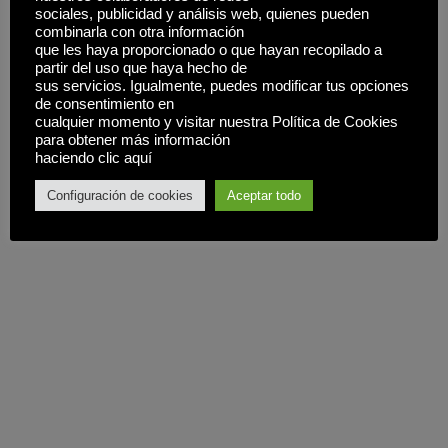
sociales, publicidad y análisis web, quienes pueden
combinarla con otra información
que les haya proporcionado o que hayan recopilado a
partir del uso que haya hecho de
sus servicios. Igualmente, puedes modificar tus opciones
de consentimiento en
cualquier momento y visitar nuestra Política de Cookies
para obtener más información
haciendo clic aquí
Configuración de cookies
Aceptar todo