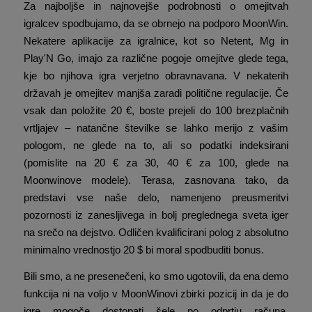
Za najboljše in najnovejše podrobnosti o omejitvah
igralcev spodbujamo, da se obrnejo na podporo MoonWin.
Nekatere aplikacije za igralnice, kot so Netent, Mg in
Play'N Go, imajo za različne pogoje omejitve glede tega,
kje bo njihova igra verjetno obravnavana. V nekaterih
državah je omejitev manjša zaradi politične regulacije. Če
vsak dan položite 20 €, boste prejeli do 100 brezplačnih
vrtljajev – natančne številke se lahko merijo z vašim
pologom, ne glede na to, ali so podatki indeksirani
(pomislite na 20 € za 30, 40 € za 100, glede na
Moonwinove modele). Terasa, zasnovana tako, da
predstavi vse naše delo, namenjeno preusmeritvi
pozornosti iz zanesljivega in bolj preglednega sveta iger
na srečo na dejstvo. Odličen kvalificirani polog z absolutno
minimalno vrednostjo 20 $ bi moral spodbuditi bonus.
Bili smo, a ne presenečeni, ko smo ugotovili, da ena demo
funkcija ni na voljo v MoonWinovi zbirki pozicij in da je do
igre mogoče dostopati šele po odprtju računa.