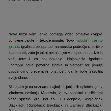
V čem izstopa igralnica
MoonWin?
Nova miza vam lahko pomaga videti omejitve dvigov,
ponujene valute in tekoče minute. Nova
najboljših casino
igralnic
igralnica ponuja tudi namensko področje s politiko
zasebnosti, zato je tukaj nekaj dejstev o uporabi analize in
vaši formuli za nakupovanje. Najnovejša igralnica
uporablja nove požarne zidove in varnost ter ponuja
dvoosnovno preverjanje pristnosti, da bi bolje zaščitila
svoje člane.
Blackjack je na seznamu najbolj priljubljenih spletnih iger v
lokalnem casinoju Moonwin, z zvezdnatimi različicami
vaše spletne igre, kot so 21 Blackjack, Single-deck
Blackjack, Right-back Blackjack in Gamevy Blackjack.