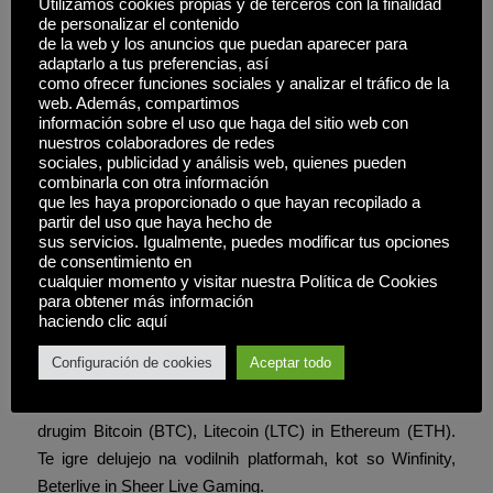
Utilizamos cookies propias y de terceros con la finalidad
zabavna.
de personalizar el contenido
de la web y los anuncios que puedan aparecer para
Čeprav ne, je odsotnost
adaptarlo a tus preferencias, así
como ofrecer funciones sociales y analizar el tráfico de la
priznanih certifikatov
web. Además, compartimos
revizorjev tretjih oseb majhna slabost. Igralnica MoonWin
información sobre el uso que haga del sitio web con
dokazuje močno predanost uporabniški izkušnji in lahko
nuestros colaboradores de redes
sociales, publicidad y análisis web, quienes pueden
verjamete. Ta nova lokalna igralnica, ki deluje pod licenco
combinarla con otra información
Curacaa in se drži strogih igralniških pogojev, zagotavlja
que les haya proporcionado o que hayan recopilado a
partir del uso que haya hecho de
razumno igro zaradi generatorjev naključnih vsot (RNG).
sus servicios. Igualmente, puedes modificar tus opciones
de consentimiento en
Trenutni bonusi brez depozita MoonWin 2025, vsi novi
cualquier momento y visitar nuestra Política de Cookies
bonusi lokalnih igralnic brez depozita, ki jih ponuja
para obtener más información
MoonWin. Sodelujete lahko le, če ste stari vsaj 18 (18) let
haciendo clic aquí
ali ste izven dovoljene starosti, odvisno od novih zakonov
Configuración de cookies
Aceptar todo
države, v kateri se nahajate (vsi so veliki). Pridobili boste
tudi nekatere bančne postopke s kriptovalutami, med
drugim Bitcoin (BTC), Litecoin (LTC) in Ethereum (ETH).
Te igre delujejo na vodilnih platformah, kot so Winfinity,
Beterlive in Sheer Live Gaming.