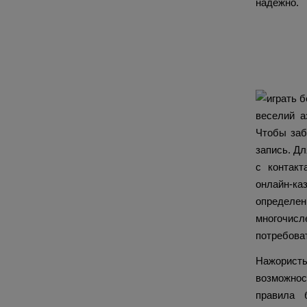
надежно.
Дос
обще
веселий а
Чтобы заб
запись. Д
с контак
онлайн-к
определе
многочисл
потребоват
Нажорис
возможнос
правила 