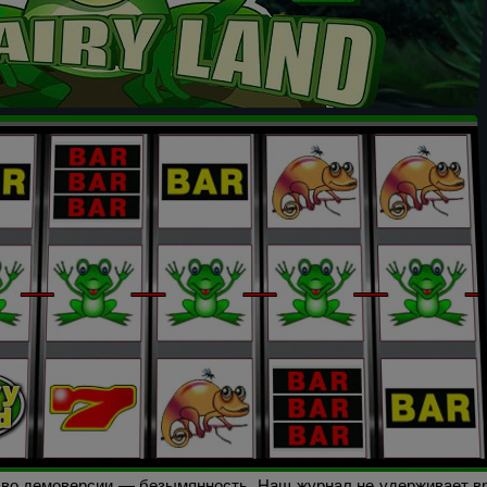
 во демоверсии — безымянность. Наш журнал не удерживает в