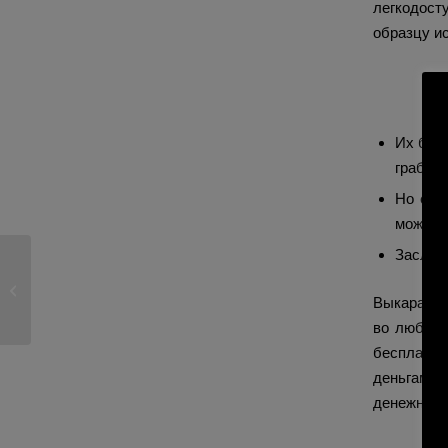
легкодост
образцу и
Безв
Их бег
грабану
Но есл
может 
Заслуги
1win Вход На Официальный веб-
сайт Через Зер...
Выкарабка
во любом 
бесплатно
деньгами.
денежные 