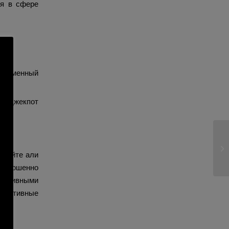
ся в сфере
дноименный
ть джекпот
.
Оф
ст
 сайте али
совершенно
ъективными
бъективные