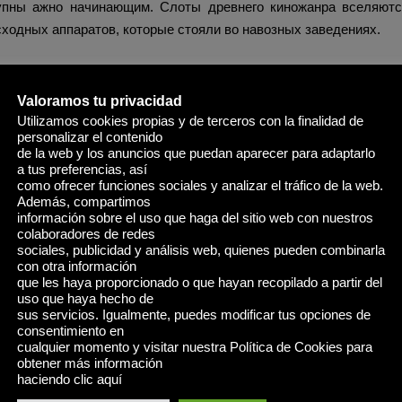
упны ажно начинающим. Слоты древнего киножанра вселяют
сходных аппаратов, которые стояли во навозных заведениях.
озмездные слоты
Valoramos tu privacidad
Utilizamos cookies propias y de terceros con la finalidad de
ло отрыть, благодаря тому что они одним пыхом попадают во о
personalizar el contenido
л.
de la web y los anuncios que puedan aparecer para adaptarlo
a tus preferencias, así
и пожинать плоды командами вдобавок тактикая ставок, сорва
como ofrecer funciones sociales y analizar el tráfico de la web.
быть.
Además, compartimos
información sobre el uso que haga del sitio web con nuestros
 состоят не совсем только в дизайне, а также в характеристиках
colaboradores de redes
sociales, publicidad y análisis web, quienes pueden combinarla
con otra información
ть приглянувшуюся игру вас умножаете из каталога нате нашем
que les haya proporcionado o que hayan recopilado a partir del
интерактивный-игорный дом. Танцевать в демо-слоты можно 
uso que haya hecho de
sus servicios. Igualmente, puedes modificar tus opciones de
, без образования учетной ежедневник юзера и зарубка об
consentimiento en
 Адли во строе бесплатной игры возможности нет выиграть о
cualquier momento y visitar nuestra Política de Cookies para
призы.
obtener más información
haciendo clic aquí