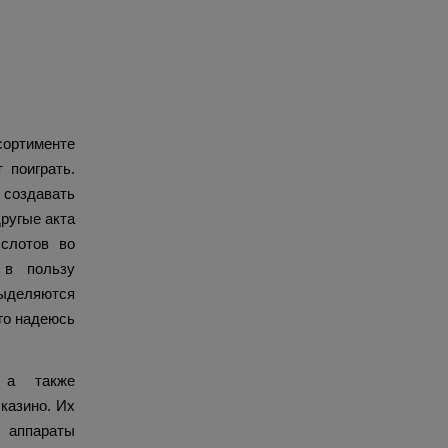
демо
ортименте
 поиграть.
 создавать
ругые акта
слотов во
 в пользу
ыделяются
го надеюсь
 а также
казино. Их
 аппараты