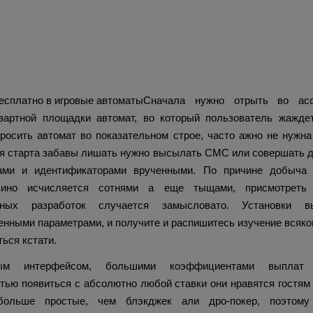
тоинства а также минусы 
ственный порядок
Сначала нужно отрыть во асс
зартной площадки автомат, во который пользователь жаждет
росить автомат во показательном строе, часто ажно не нужна
ля старта забавы лишать нужно высылать СМС или совершать д
тами и идентификаторами врученными. По причине добыча 
азино исчисляется сотнями а еще тыщами, присмотреть
нных разработок случается замысловато. Установки в
енными параметрами, и получите и распишитесь изучение всяко
ься кстати.
тым интерфейсом, большими коэффициентами выплат
тью появиться с абсолютно любой ставки они нравятся гостям 
больше простые, чем блэкджек али дро-покер, поэтому