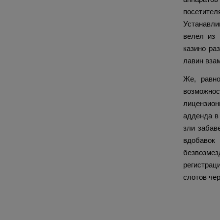
посетител
Устанавли
велел из 
казино ра
лавин вза
Же, равно
возможнос
лицензион
адденда в
зли забав
вдобавок
безвозмез
регистрац
слотов че
Compartir