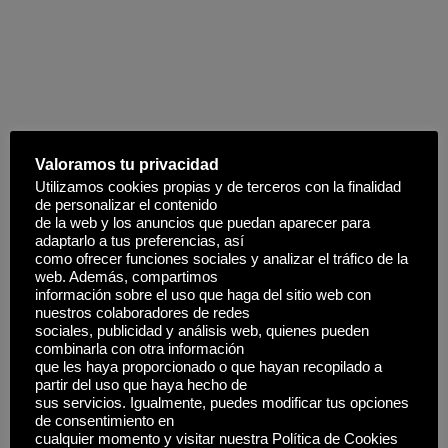
Valoramos tu privacidad
Utilizamos cookies propias y de terceros con la finalidad
de personalizar el contenido
de la web y los anuncios que puedan aparecer para
adaptarlo a tus preferencias, así
como ofrecer funciones sociales y analizar el tráfico de la
web. Además, compartimos
información sobre el uso que haga del sitio web con
nuestros colaboradores de redes
sociales, publicidad y análisis web, quienes pueden
combinarla con otra información
que les haya proporcionado o que hayan recopilado a
partir del uso que haya hecho de
sus servicios. Igualmente, puedes modificar tus opciones
de consentimiento en
cualquier momento y visitar nuestra Política de Cookies