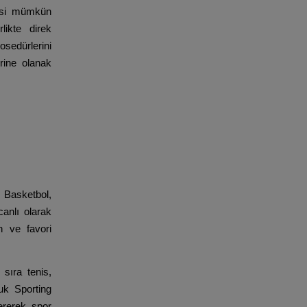
mesi mümkün
likte direk
osedürlerini
erine olanak
 Basketbol,
canlı olarak
n ve favori
 sıra tenis,
uk Sporting
vererek, spor