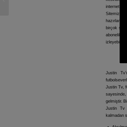
Sayfa 7 Sixteen
internet si
Sitemizd
hazırlanmış
birçok spor
abonelik üc
izleyebilirler
Joker
Justin Tv’
futbolsever
Justin Tv, 
sayesinde,
gelmiştir. B
Justin Tv 
kalmadan se
Alışılm