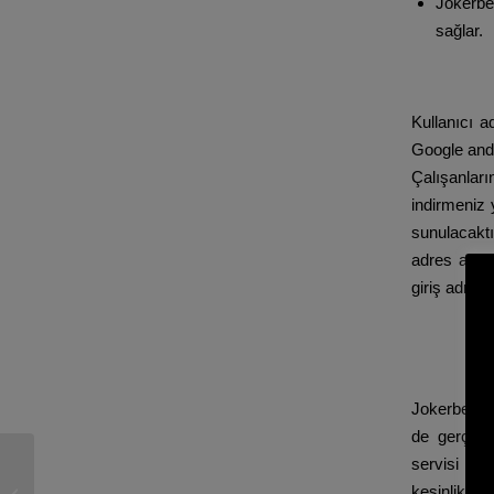
Jokerbe
sağlar.
Exxen (
Kullanıcı 
Google andr
Çalışanları
indirmeniz
sunulacaktı
adres aram
giriş adres
Tivib
Jokerbet ca
de gerçeğe
servisi ru
Jokerbet Giriş, Jokerbet Yeni Adresi
kesinlikle 