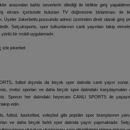
ler arasından bahis severlerin dilediği ile birlikte giriş yapabil
Giriş ekranı içerisinde bulunan TV düğmesine tıklanması ile bir
r. Üyeler Jokerbettv.possuindo adresi üzerinden direk olarak giriş pr
edir. Selçuksports, spor tutkunlarının canlı yayınları takip etmel
 yönlü bir mobil uygulamadır.
bet Tv
TS, futbol dışında da birçok spor dalında canlı yayın sunar.
enis, motor sporları ve daha birçok spor dalındaki karşılaşmaları 
rsiniz. Sporun her dalındaki heyecanı CANLI SPORTS ile yaşayı
 takip edin.
s, futbol, basketbol, voleybol gibi popüler spor branşlarının yanı
rları ve daha birçok farklı spor dalında yayın yapmaktadır. Selç
kullanıcılarına ulusal ve uluslararası spor etkinliklerini izleme imkanı 