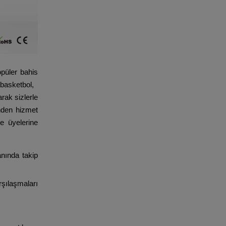
opüler bahis
asketbol, ​​
arak sizlerle
inden hizmet
e üyelerine
anında takip
rşılaşmaları