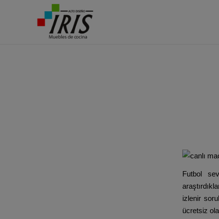
Futbol sev
araştırdık
izlenir sor
ücretsiz ol