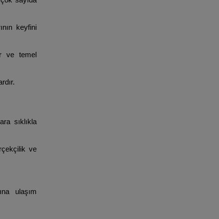
ının keyfini
er ve temel
rdır.
ara sıklıkla
rçekçilik ve
rına ulaşım