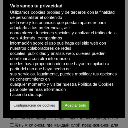
уровня. Эти адреса генерируются криптографически и
Valoramos tu privacidad
представляют собой хеш открытого ключа сервиса.
Utilizamos cookies propias y de terceros con la finalidad
de personalizar el contenido
Это означает, что адрес ресурса уникален и привязан
de la web y los anuncios que puedan aparecer para
к конкретному серверу, что исключает возможность
adaptarlo a tus preferencias, así
подмены доменного имени в традиционном
como ofrecer funciones sociales y analizar el tráfico de la
web. Además, compartimos
понимании.
información sobre el uso que haga del sitio web con
nuestros colaboradores de redes
Скрытые сервисы не имеют публичного IP-адреса и не
sociales, publicidad y análisis web, quienes pueden
регистрируются в глобальной системе доменных
combinarla con otra información
que les haya proporcionado o que hayan recopilado a
имен. Они существуют внутри сети и доступны только
partir del uso que haya hecho de
тем, кто использует совместимое программное
sus servicios. Igualmente, puedes modificar tus opciones
обеспечение. Такая архитектура делает их
de consentimiento en
cualquier momento y visitar nuestra Política de Cookies
устойчивыми к внешним атакам и блокировкам со
para obtener más información
стороны интернет-провайдеров или государственных
haciendo clic aquí
органов.
Configuración de cookies
Aceptar todo
Введение данных в сеть происходит через так
называемые вводные узлы. Пакет данных шифруется
三层ным ключом, где каждый слой предназначен для