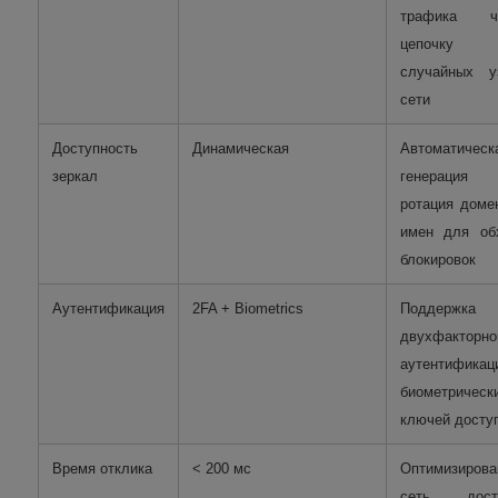
трафика ч
цепочку
случайных у
сети
Доступность
Динамическая
Автоматическ
зеркал
генераци
ротация доме
имен для об
блокировок
Аутентификация
2FA + Biometrics
Поддержка
двухфакторно
аутентификац
биометрическ
ключей досту
Время отклика
< 200 мс
Оптимизирова
сеть дост