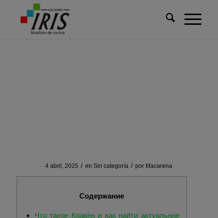
Usted está aquí:
Inicio
/
Sin categoría
/
Кракен: официальный сайт и вход через зеркало в 2026 году...
Кракен: официальный
сайт и вход через
зеркало в 2026 году
/
/
4 abril, 2025
en
Sin categoría
por
Macarena
Содержание
Что такое Кракен и как найти актуальное