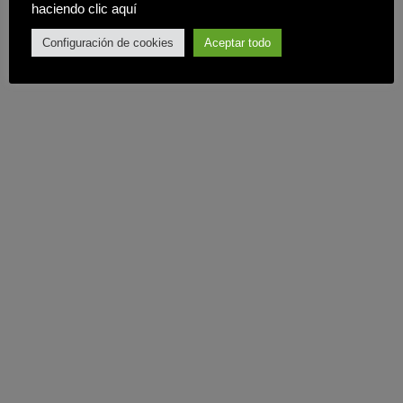
haciendo clic aquí
Configuración de cookies
Aceptar todo