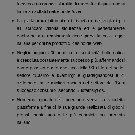
toccano una grande pluralità di mercati e il quale non si
limita a risultati finali e under/over.
La piattaforma lottomatica.it rispetta qualsivoglia i più
alti standard vittoria sicurezza ed è perfettamente
conforme alla regolamentazione prevista dalla legge
italiana per chi ha prodotti di casinò del web.
Negli in aggiunta 30 anni successo attività, Lottomatica
è cresciuta costantemente successo più, affermandosi
come possiamo dire che una delle 90 ditte del sotto-
settore “Casinò e iGaming” e guadagnandosi il 2°
sistemato fra le migliori società nel settore dei “Beni
successo consumo” secondo Sustainalytics.
Numerosi giocatori si orientano verso la suddetta
piattaforma a fine di la sua grande realizzata di giochi,
probabilmente una delle più complete sul mercato
italiano.