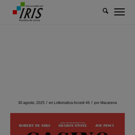
Usted está aquí:
Inicio
/
Lottomatica Accedi 46
/
Lottomatica Casino ️ Sito Ufficiale Successo Lottomatica In Italia
Lottomatica Casino ️ Sito
Ufficiale Successo
Lottomatica In Italia
/
/
30 agosto, 2025
en
Lottomatica Accedi 46
por
Macarena