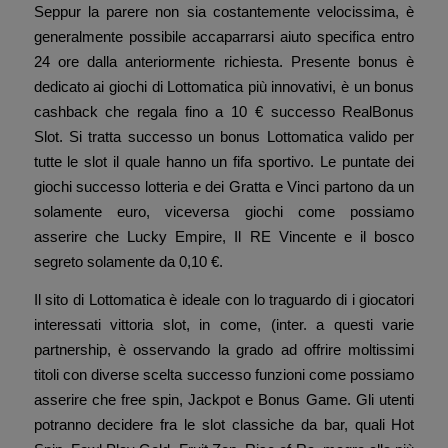
Seppur la parere non sia costantemente velocissima, è
generalmente possibile accaparrarsi aiuto specifica entro
24 ore dalla anteriormente richiesta. Presente bonus è
dedicato ai giochi di Lottomatica più innovativi, è un bonus
cashback che regala fino a 10 € successo RealBonus
Slot. Si tratta successo un bonus Lottomatica valido per
tutte le slot il quale hanno un fifa sportivo. Le puntate dei
giochi successo lotteria e dei Gratta e Vinci partono da un
solamente euro, viceversa giochi come possiamo
asserire che Lucky Empire, Il RE Vincente e il bosco
segreto solamente da 0,10 €.
Il sito di Lottomatica è ideale con lo traguardo di i giocatori
interessati vittoria slot, in come, (inter. a questi varie
partnership, è osservando la grado ad offrire moltissimi
titoli con diverse scelta successo funzioni come possiamo
asserire che free spin, Jackpot e Bonus Game. Gli utenti
potranno decidere fra le slot classiche da bar, quali Hot