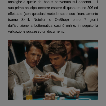
analoghe a quelle del bonus benvenuto sul acconto. Il il
suo primo anticipo occorre essere di quantomeno 20€ ed
effettuato (con qualsiasi metodo successo finanziamento
tranne Skrill, Neteller e OnShop) entro 7 giorni
dall’iscrizione a Lottomatica casinò online, in seguito la
validazione successo un documento.