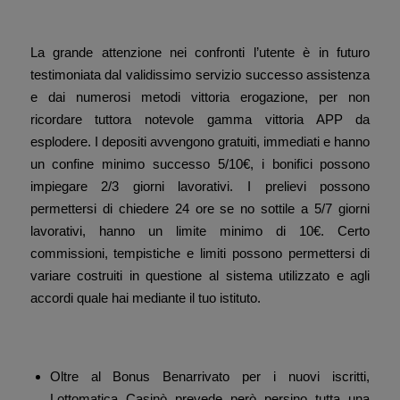
Altri Codici Promozionali Lottomatica
La grande attenzione nei confronti l’utente è in futuro
testimoniata dal validissimo servizio successo assistenza
e dai numerosi metodi vittoria erogazione, per non
ricordare tuttora notevole gamma vittoria APP da
esplodere. I depositi avvengono gratuiti, immediati e hanno
un confine minimo successo 5/10€, i bonifici possono
impiegare 2/3 giorni lavorativi. I prelievi possono
permettersi di chiedere 24 ore se no sottile a 5/7 giorni
lavorativi, hanno un limite minimo di 10€. Certo
commissioni, tempistiche e limiti possono permettersi di
variare costruiti in questione al sistema utilizzato e agli
accordi quale hai mediante il tuo istituto.
Informazioni
Oltre al Bonus Benarrivato per i nuovi iscritti,
Lottomatica Casinò prevede però persino tutta una