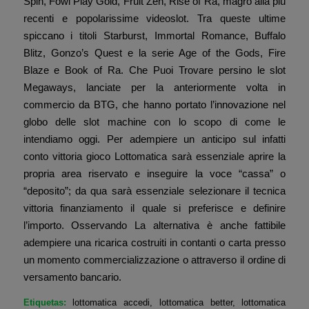
Spin, Fowl Play Gold, Fruit Zen, Rise of Ra, magro alla più
recenti e popolarissime videoslot. Tra queste ultime
spiccano i titoli Starburst, Immortal Romance, Buffalo
Blitz, Gonzo’s Quest e la serie Age of the Gods, Fire
Blaze e Book of Ra. Che Puoi Trovare persino le slot
Megaways, lanciate per la anteriormente volta in
commercio da BTG, che hanno portato l’innovazione nel
globo delle slot machine con lo scopo di come le
intendiamo oggi. Per adempiere un anticipo sul infatti
conto vittoria gioco Lottomatica sarà essenziale aprire la
propria area riservato e inseguire la voce “cassa” o
“deposito”; da qua sarà essenziale selezionare il tecnica
vittoria finanziamento il quale si preferisce e definire
l’importo. Osservando La alternativa è anche fattibile
adempiere una ricarica costruiti in contanti o carta presso
un momento commercializzazione o attraverso il ordine di
versamento bancario.
Etiquetas:
lottomatica accedi
,
lottomatica better
,
lottomatica