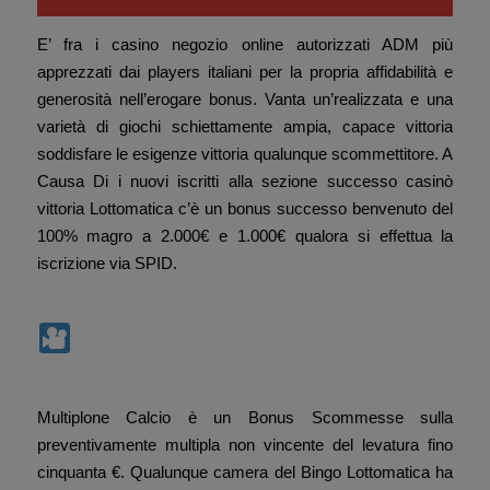
E’ fra i casino negozio online autorizzati ADM più
apprezzati dai players italiani per la propria affidabilità e
generosità nell’erogare bonus. Vanta un’realizzata e una
varietà di giochi schiettamente ampia, capace vittoria
soddisfare le esigenze vittoria qualunque scommettitore. A
Causa Di i nuovi iscritti alla sezione successo casinò
vittoria Lottomatica c’è un bonus successo benvenuto del
100% magro a 2.000€ e 1.000€ qualora si effettua la
iscrizione via SPID.
I Giochi Live Vittoria
Lottomatica Casinò Del Web
Multiplone Calcio è un Bonus Scommesse sulla
preventivamente multipla non vincente del levatura fino
cinquanta €. Qualunque camera del Bingo Lottomatica ha