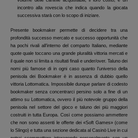
incontro alla rovescia che indica quando la giocata
successiva starà con lo scopo di iniziare.
Presente bookmaker permette di decidere tra una
profondità successo mercato e successo opportunità che
ha pochi rivali all’interno del comparto Italiano, mediante
quote quale toccano una grande pluralità vittoria mercati e
il quale non si limita a risultati finali e under/over. Taluno dei
nomi più famose di in ogni caso quanto l’universo della
penisola dei Bookmaker è in assenza di dubbio quello
vittoria Lottomatica. Impossibile dunque parlare di codesto
bookmaker senza concentrarci persino solo a fine di un
attimo su Lottomatica, ovvero il più notevole gruppo della
penisola nel settore del gioco e taluno dei più maggiori
costruiti in tutta Europa. Così come possiamo ammettere
che non sono assenti le offerte dei «Soft Games» (come
lo Slingo) e tutta una sezione dedicata al Casinò Live in cui
potrai scommettere interagendo personalmente con un