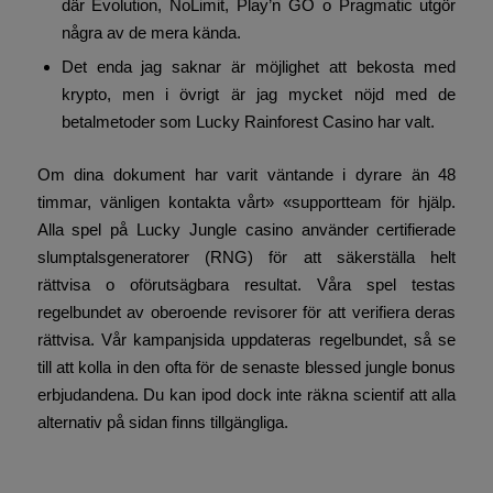
där Evolution, NoLimit, Play’n GO o Pragmatic utgör
några av de mera kända.
Det enda jag saknar är möjlighet att bekosta med
krypto, men i övrigt är jag mycket nöjd med de
betalmetoder som Lucky Rainforest Casino har valt.
Om dina dokument har varit väntande i dyrare än 48
timmar, vänligen kontakta vårt» «supportteam för hjälp.
Alla spel på Lucky Jungle casino använder certifierade
slumptalsgeneratorer (RNG) för att säkerställa helt
rättvisa o oförutsägbara resultat. Våra spel testas
regelbundet av oberoende revisorer för att verifiera deras
rättvisa. Vår kampanjsida uppdateras regelbundet, så se
till att kolla in den ofta för de senaste blessed jungle bonus
erbjudandena. Du kan ipod dock inte räkna scientif att alla
alternativ på sidan finns tillgängliga.