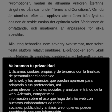
”Promotions”, medan de allmänna villkoren återfinns
längst ned på sidan under ”Terms and Conditions”. Om du
är utomhus efter att uppleva atmosfären från fysiska
casinon är reside casino det optimala valet. Variationen är
omfattande, och insatserna är anpassade för olika
spelstilar.
Alla uttag behandlas inom seventy two timmar, men sobre
flesta slutförs relativt snabbare. E-plånböcker som Skrill
och Neteller är vanligtvis snabbast med behandlingstider
på 0-24 timmar. Kom ihåg att verifiera ditt konto före du
Valoramos tu privacidad
begär erat första uttag för att undvika förseningar. Du kan
Utilizamos cookies propias y de terceros con la finalidad
också gå till respektive butik och manuellt söka efter
de personalizar el contenido
de la web y los anuncios que puedan aparecer para
uppdateringar om du vill ha den senaste versionen direkt.
adaptarlo a tus preferencias, así
como ofrecer funciones sociales y analizar el tráfico de la
web. Además, compartimos
Bordsspel
información sobre el uso que haga del sitio web con
nuestros colaboradores de redes
sociales, publicidad y análisis web, quienes pueden
Om i sitter på stängt audio-video punch down by simply
combinarla con otra información