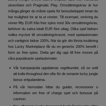
utvecklare och Pragmatic Play. Omsättningskrav är hur
många gånger du måste spela för bonusbeloppet innan du
har mulighed for at ta ut vinster. Till exempel, omkring du
vinner fifty EUR från free spins med 30x omsättningskrav,
behöver du satsa totalt EUR före uttag. Olika spel bidrar»
«olika mycket till omsättningskravet, med spelautomater
och vanligtvis bidrar 100%. När du gör din första insättning
hos Lucky Marketplace får du en generös 200% benefit i
form av free spins. Detta ger dig upp till free moves på
våra populäraste spelautomater.
Vår kampanjsida uppdateras regelbundet, så se until
att kolla throughout den ofta för de senaste lucky jungle
bonus erbjudandena.
På vår hemsidan hittar du guider, recensioner o
information om free of charge spel och bonusar på
casinon.