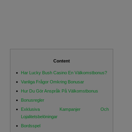
Lucky Jungle Online
Casino Recension
2025 Omsättningsfria
Bonusar
Content
Har Lucky Bush Casino En Välkomstbonus?
Vanliga Frågor Omkring Bonusar
Hur Du Gör Anspråk På Välkomstbonus
Bonusregler
Exklusiva Kampanjer Och
Lojalitetsbelöningar
Bordsspel