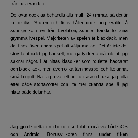
från hela världen.
De lovar dock att behandla alla mail i 24 timmar, så det är
ju positivt. Spelen och finns håller dock hög kvalitet å
somliga kommer från Evolution, som är kända för sina
grymma livespel. Majoriteten av spelen är blackjack, men
det finns även andra spel att välja mellan. Det är inte det
största utbudet jag har sett, men ja tycker ändå inte att jag
saknar något. Här hittas klassiker som roulette, baccarat
och black jack, men även olika tärningsspel och lite annat
smått o gott. När ja provar ett online casino brukar jag hitta
efter både storfavoriter och lite mer okända spel å jag
hittar både delar här.
Exklusiva Kampanjer Och
Lojalitetsbelöningar
Jag gjorde detta i mobil och surfplatta oxå via både iOS
och Android. Bonusvillkoren finns under fliken