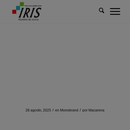
Usted está aquí:
Inicio
/
Monobrand
/
Lucky Jungle Gambling Establishment Välkomstpaket På Hela
3000 Gratiss...
Lucky Jungle Gambling
Establishment
Välkomstpaket På Hela
3000 Gratissnurr!
/
/
28 agosto, 2025
en
Monobrand
por
Macarena