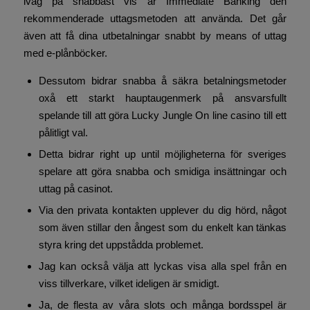
iväg på snabbast vis är Immediate Banking den
rekommenderade uttagsmetoden att använda. Det går
även att få dina utbetalningar snabbt by means of uttag
med e-plånböcker.
Dessutom bidrar snabba å säkra betalningsmetoder
oxå ett starkt hauptaugenmerk på ansvarsfullt
spelande till att göra Lucky Jungle On line casino till ett
pålitligt val.
Detta bidrar right up until möjligheterna för sveriges
spelare att göra snabba och smidiga insättningar och
uttag på casinot.
Via den privata kontakten upplever du dig hörd, något
som även stillar den ångest som du enkelt kan tänkas
styra kring det uppstådda problemet.
Jag kan också välja att lyckas visa alla spel från en
viss tillverkare, vilket ideligen är smidigt.
Ja, de flesta av våra slots och många bordsspel är