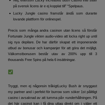
Nej, eftersom Lucky Increased bush Casino inte sitter
på svensk licens är e ej kopplat till” “Spelpaus.
Lucky Jungle casino framstår ändå som durante
lovande plattform för onlinespel.
Precis som många andra casinon utan licens så förstår
Fortunate Jungle vikten audio-video att locka right up until
sig nya depilare. De har därför skapat ett imponerande
utbud av bonusar och kampanjer för att göra det möjligt.
Välkomstbonusen består utav av 200% upp till 3
thousands Free Spins på hela 6 insättningar.
hur Kan Jag Kontakta Supporten På
Lucky Rainforest Casino?
Tryggt, men ej någonsin tråkigtLucky Bush är snyggast
my partner and i perfekt för burrow som söker 1st pålitligt
casino i avsaknad av att tumma på» «underhållningen. På
det här casinot kan i få dina uttag direkt om i väljer ett