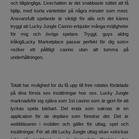
och tillgängliga. Livechatten är det snabbaste sättet att få
hjälp, med korta väntetider på några minuter som mest.
Ansvarsfullt spelande är viktigt för alla och det känns
tryggt att Lucky Jungle Casino erbjuder många möjligheter
för mig och övriga spelare. Tryggt, guys aldrig
tråkigtLucky Marketplace passar perfekt för dig som»
«söker ett pålitligt casino utan att tumma på
underhållningen.
Vanliga Frågor Om Bonusar
Totalt har mulighed for du få upp till free rotates fördelade
på dina första sex insättningar hos oss. Lucky Jungle
marknadsför sig själva som 1st casino som är gjort för att
lyckas spela bärbart. Det enda som saknas är en
application för de depilare som föredrar det. Det är
webbläsaren i mobilen och gäller för uttag, spel och
insättningar. För att ditt Lucky Jungle uttag ska» «skickas