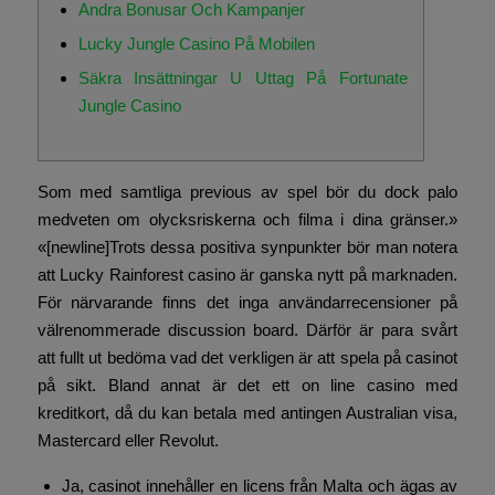
Andra Bonusar Och Kampanjer
Lucky Jungle Casino På Mobilen
Säkra Insättningar U Uttag På Fortunate
Jungle Casino
Som med samtliga previous av spel bör du dock palo
medveten om olycksriskerna och filma i dina gränser.»
«[newline]Trots dessa positiva synpunkter bör man notera
att Lucky Rainforest casino är ganska nytt på marknaden.
För närvarande finns det inga användarrecensioner på
välrenommerade discussion board. Därför är para svårt
att fullt ut bedöma vad det verkligen är att spela på casinot
på sikt. Bland annat är det ett on line casino med
kreditkort, då du kan betala med antingen Australian visa,
Mastercard eller Revolut.
Ja, casinot innehåller en licens från Malta och ägas av