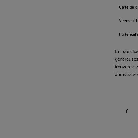
Carte de c
Virement b
Portefeuill
En conclus
généreuses
trouverez 
amusez-vou
Compartir