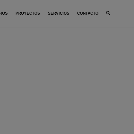
ROS
PROYECTOS
SERVICIOS
CONTACTO
Inicio
/
Sin categoría
/
Meilleurs jeux de machines à sous sur Bahigo Casino
 sur