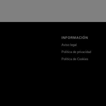
INFORMACIÓN
Aviso legal
Política de privacidad
Política de Cookies