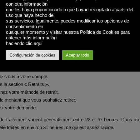
le montant que vous souhaitez déposer (minimum 10 EUR).
con otra información
que les haya proporcionado o que hayan recopilado a partir del
s instructions pour finaliser la transaction.
uso que haya hecho de
sus servicios. Igualmente, puedes modificar tus opciones de
s sont généralement instantanés, vous pourrez donc commenc
consentimiento en
ent.
cualquier momento y visitar nuestra Política de Cookies para
obtener más información
haciendo clic aquí
 4 : Retirer vos gains
Configuración de cookies
Aceptar todo
z eu de la chance, il est temps de retirer vos gains. Suivez ces étape
ez-vous à votre compte.
s la section « Retraits ».
nnez votre méthode de retrait.
 le montant que vous souhaitez retirer.
ez votre demande.
de traitement varient généralement entre 23 et 47 heures. Dans me
 été traités en environ 31 heures, ce qui est assez rapide.