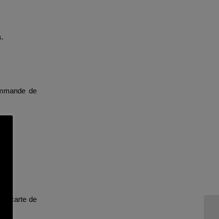
s.
commande de
es (carte de
Be