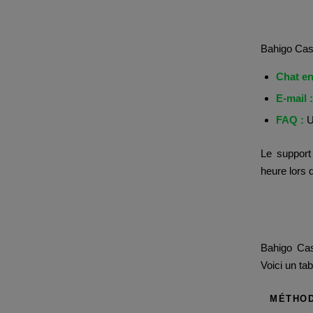
Suppo
Bahigo Casi
Chat en
E-mail :
FAQ :
U
Le support 
heure lors 
Méth
Bahigo Cas
Voici un ta
MÉTHOD