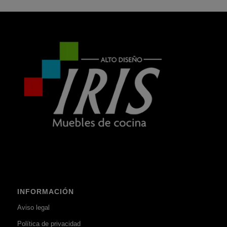
INFORMACIÓN
Aviso legal
Política de privacidad