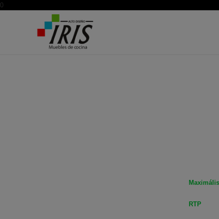
0
M
Maximáli
RTP