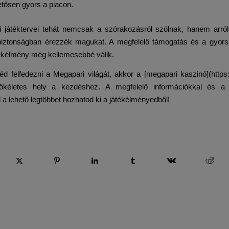
tősen gyors a piacon.
 játéktervei tehát nemcsak a szórakozásról szólnak, hanem arról
biztonságban érezzék magukat. A megfelelő támogatás és a gyors 
tékélmény még kellemesebbé válik.
d felfedezni a Megapari világát, akkor a [megapari kaszinó](https
ökéletes hely a kezdéshez. A megfelelő információkkal és a 
 a lehető legtöbbet hozhatod ki a játékélményedből!
 esta entrada