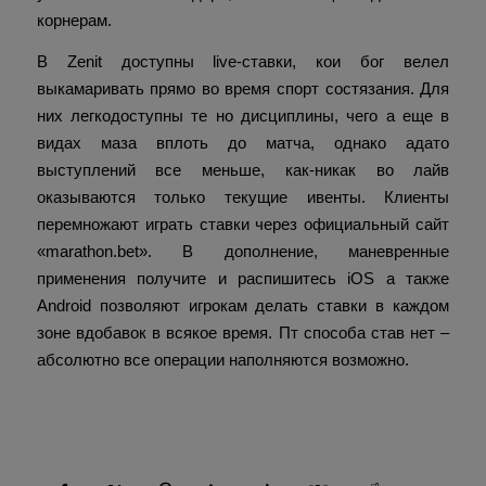
корнерам.
В Zenit доступны live-ставки, кои бог велел
выкамаривать прямо во время спорт состязания. Для
них легкодоступны те но дисциплины, чего а еще в
видах маза вплоть до матча, однако адато
выступлений все меньше, как-никак во лайв
оказываются только текущие ивенты. Клиенты
перемножают играть ставки через официальный сайт
«marathon.bet». В дополнение, маневренные
применения получите и распишитесь iOS а также
Android позволяют игрокам делать ставки в каждом
зоне вдобавок в всякое время. Пт способа став нет –
абсолютно все операции наполняются возможно.
Compartir esta entrada