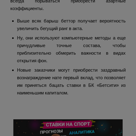
всегда порываться приобрести азартные
коэффициенты.
Выше всяк барыш беттор получает вероятность
увеличить бегущий ранг в акта.
Ну, они используют компьютерные методы а еще
причудливые точные состава, чтобы
приблизительно обмерить важности в видах
открытия фон.
Новые заказчики могут приобрести заздравный
вознаграждение нате первый вклад, что позволяет
им приняться бацать ставки в БК «Бетсити» из
наименьшим капиталом.
Азартные букмекеры