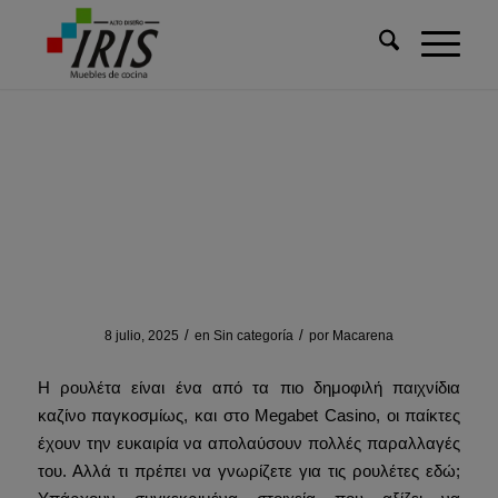
Usted está aquí:
Inicio
/
Sin categoría
/
Όλα για τις Ρουλέτες στο Megabet Casino
Όλα για τις Ρουλέτες στο
Megabet Casino
/
/
8 julio, 2025
en
Sin categoría
por
Macarena
Η ρουλέτα είναι ένα από τα πιο δημοφιλή παιχνίδια
καζίνο παγκοσμίως, και στο Megabet Casino, οι παίκτες
έχουν την ευκαιρία να απολαύσουν πολλές παραλλαγές
του. Αλλά τι πρέπει να γνωρίζετε για τις ρουλέτες εδώ;