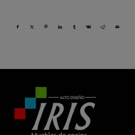
Compartir esta entrada