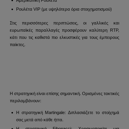
Αμερικανική Ρουλέτα
Ρουλέτα VIP (με υψηλότερα όρια στοιχηματισμού)
Στις περισσότερες περιπτώσεις, οι γαλλικές και
ευρωπαϊκές παραλλαγές προσφέρουν καλύτερη RTP,
κάτι που τις καθιστά πιο ελκυστικές για τους έμπειρους
παίκτες.
Ποιες είναι οι τακτικές που
μπορούν να
χρησιμοποιηθούν;
Η στρατηγική είναι επίσης σημαντική. Ορισμένες τακτικές
περιλαμβάνουν:
Η στρατηγική Martingale: Διπλασιάζετε το στοίχημά
σας μετά από κάθε ήττα.
Η στρατηγική Fibonacci: Χρησιμοποιείτε μια