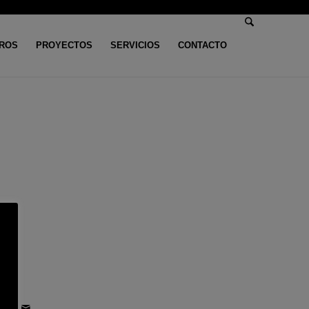
ROS
PROYECTOS
SERVICIOS
CONTACTO
á aquí:
Inicio
/
Slots
/
Ontdek Para Spannendste Plinko-ervaringen In België
o-