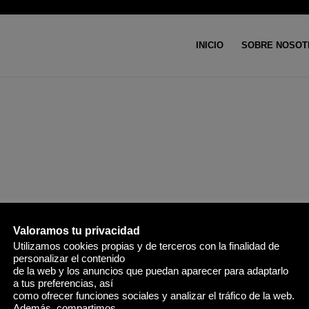
INICIO
SOBRE NOSOT
Usted est
ntdek Para Spannendste Plink
ervaringen In België
/
/
27 agosto, 2025
en
Slots
por
Macarena
Valoramos tu privacidad
Utilizamos cookies propias y de terceros con la finalidad de
personalizar el contenido
 esta entrada
de la web y los anuncios que puedan aparecer para adaptarlo
a tus preferencias, así
como ofrecer funciones sociales y analizar el tráfico de la web.
Además, compartimos