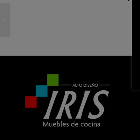
Bonusy I Promocje W Vulkan Vegas
Kasyno Online