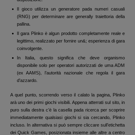
Il gioco utilizza un generatore pada numeri casuali
(RNG) per determinare are generally traiettoria della
pallina.
Il gara Plinko è algun prodotto completamente reale e
legittimo, realizzato per fornire un&; esperienza di gara
coinvolgente.
In Italia, questo significa che deve organismo
disponibile solo per operatori autorizzati de uma ADM
(ex AAMS), l’autorità nazionale che regola il gara
d’azzardo.
A quel punto, scorrendo verso il calato la pagina, Plinko
arà uno dei primi giochi visibili. Appena atterrati sul sito, in
puro sulla destra c’è la casella pada ricerca per scoprire
immediatamente qualsiasi giochi si sia cercando, Plinko
incluso. In alternativa si può sempre cliccare sull’etichetta
dei Quick Games, posizionata insieme alle altre a centro