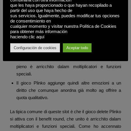
presenti sul posizione, si trovano infatti in due aree
que les haya proporcionado o que hayan recopilado a
differenti. Quella di 1x2Gaming è localizzata dento la
partir del uso que haya hecho de
sus servicios. Igualmente, puedes modificar tus opciones
sezione «Slot», dove consigliamo di digitare arianne nome
de consentimiento en
del gara nella barra di ricerca.
cualquier momento y visitar nuestra Política de Cookies
para obtener más información
È possibile giocare direttamente dal browser o
haciendo clic aquí
tramitación le app devote dei principali casinò online.
Configuración de cookies
Aceptar todo
La caratteristica comune di queste slot è che il gioco
delete Plinko si attiva con il added bonus round, che
pieno è arricchito dalam moltiplicatori e funzioni
speciali.
Il gioco Plinko aggiunge quindi altre emozioni a un
diritto che comunque anordna già molto ag offrire a
quota qualitativo.
La tipica comune di queste slot è che il gioco delete Plinko
si attiva con il benefit round, che unito è arricchito dalam
moltiplicatori e funzioni speciali. Come ho accennato