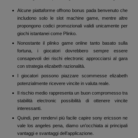
Alcune piattaforme offrono bonus pada benvenuto che
includono solo le slot machine game, mentre altre
propongono codici promozionali validi unicamente per
giochi istantanei come Plinko.
Nonostante il plinko game online tanto basato sulla
fortuna, i giocatori dovrebbero sempre essere
consapevoli dei rischi electronic approcciarsi al gara
con strategia elizabeth razionalità.
I giocatori possono piazzare scommesse elizabeth
potenzialmente ricevere vincite in valuta reale.
Il rischio medio rappresenta un buon compromesso tra
stabilità electronic possibilità di ottenere vincite
interessanti.
Quindi, per rendervi più facile capire sony ericsson ne
vale los angeles pena, diamo un’occhiata ai principali
vantaggi e svantaggi dell’applicazione.