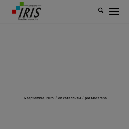
Usted está aquí:
Inicio
/
сателлиты
/
Plinko Come Funziona: Risposte Alle Domande Frequenti
Plinko Come Funziona:
Risposte Alle Domande
Frequenti
/
/
16 septiembre, 2025
en
сателлиты
por
Macarena
«plinko È Una Truffa,