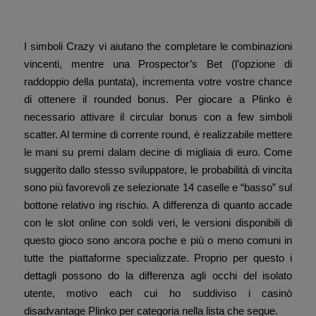
Plinko Online?
I simboli Crazy vi aiutano the completare le combinazioni
vincenti, mentre una Prospector’s Bet (l’opzione di
raddoppio della puntata), incrementa votre vostre chance
di ottenere il rounded bonus. Per giocare a Plinko è
necessario attivare il circular bonus con a few simboli
scatter. Al termine di corrente round, è realizzabile mettere
le mani su premi dalam decine di migliaia di euro. Come
suggerito dallo stesso sviluppatore, le probabilità di vincita
sono più favorevoli ze selezionate 14 caselle e “basso” sul
bottone relativo ing rischio. A differenza di quanto accade
con le slot online con soldi veri, le versioni disponibili di
questo gioco sono ancora poche e più o meno comuni in
tutte the piattaforme specializzate. Proprio per questo i
dettagli possono do la differenza agli occhi del isolato
utente, motivo each cui ho suddiviso i casinò
disadvantage Plinko per categoria nella lista che segue.