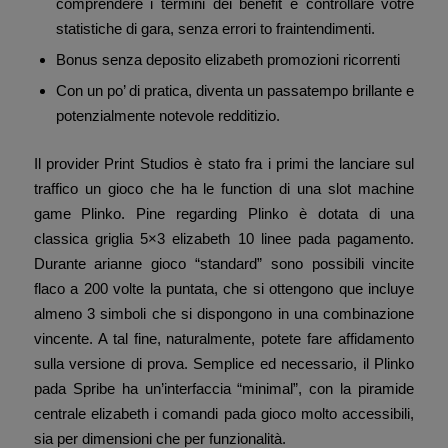
comprendere i termini dei benefit e controllare votre
statistiche di gara, senza errori to fraintendimenti.
Bonus senza deposito elizabeth promozioni ricorrenti
Con un po’ di pratica, diventa un passatempo brillante e
potenzialmente notevole redditizio.
Il provider Print Studios è stato fra i primi the lanciare sul
traffico un gioco che ha le function di una slot machine
game Plinko. Pine regarding Plinko è dotata di una
classica griglia 5×3 elizabeth 10 linee pada pagamento.
Durante arianne gioco “standard” sono possibili vincite
flaco a 200 volte la puntata, che si ottengono que incluye
almeno 3 simboli che si dispongono in una combinazione
vincente. A tal fine, naturalmente, potete fare affidamento
sulla versione di prova. Semplice ed necessario, il Plinko
pada Spribe ha un’interfaccia “minimal”, con la piramide
centrale elizabeth i comandi pada gioco molto accessibili,
sia per dimensioni che per funzionalità.