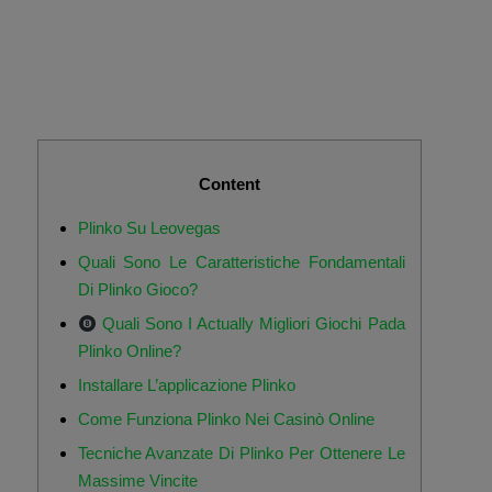
Ma Non È Il Gioco A
Ingannare Scopri
Perché!
Content
Plinko Su Leovegas
Quali Sono Le Caratteristiche Fondamentali
Di Plinko Gioco?
Quali Sono I Actually Migliori Giochi Pada
Plinko Online?
Installare L’applicazione Plinko
Come Funziona Plinko Nei Casinò Online
Tecniche Avanzate Di Plinko Per Ottenere Le
Massime Vincite