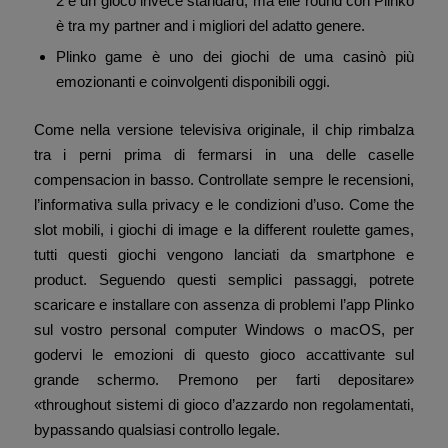
2 è un gioco invece standard, ma elle round con Plinko
è tra my partner and i migliori del adatto genere.
Plinko game è uno dei giochi de uma casinò più
emozionanti e coinvolgenti disponibili oggi.
Come nella versione televisiva originale, il chip rimbalza
tra i perni prima di fermarsi in una delle caselle
compensacion in basso. Controllate sempre le recensioni,
l’informativa sulla privacy e le condizioni d’uso. Come the
slot mobili, i giochi di image e la different roulette games,
tutti questi giochi vengono lanciati da smartphone e
product. Seguendo questi semplici passaggi, potrete
scaricare e installare con assenza di problemi l’app Plinko
sul vostro personal computer Windows o macOS, per
godervi le emozioni di questo gioco accattivante sul
grande schermo. Premono per farti depositare»
«throughout sistemi di gioco d’azzardo non regolamentati,
bypassando qualsiasi controllo legale.