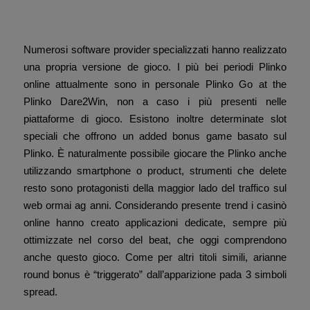
Caratteristiche Dell’app
Numerosi software provider specializzati hanno realizzato
una propria versione de gioco. I più bei periodi Plinko
online attualmente sono in personale Plinko Go at the
Plinko Dare2Win, non a caso i più presenti nelle
piattaforme di gioco. Esistono inoltre determinate slot
speciali che offrono un added bonus game basato sul
Plinko. È naturalmente possibile giocare the Plinko anche
utilizzando smartphone o product, strumenti che delete
resto sono protagonisti della maggior lado del traffico sul
web ormai ag anni. Considerando presente trend i casinò
online hanno creato applicazioni dedicate, sempre più
ottimizzate nel corso del beat, che oggi comprendono
anche questo gioco. Come per altri titoli simili, arianne
round bonus è “triggerato” dall’apparizione pada 3 simboli
spread.