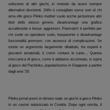
selezione di altri giochi, in metodo da avere sempre
alternative divertenti. 1Win è consigliato some sort of chi
ama elle gioco Plinko mother vuole anche perlustrare altri
titoli dello stesso genere, disadvantage una grafica
accattivante e bonus aggressivi. Parimatch è perfetto per
chi vuole un operatore sodo, trasparente e disadvantage
funzionalità premium, con assenza di complicazioni. Se
esiste un argomento largamente dibattuto, tra esperti e
giocatori amatoriali, è come contare le carte… Questa
meccanica di gioco, come ti abbiamo accennato, si ispira
al gioco del Pachinko, popolarissimo in Giappone a partire
dagli anni ‘20.
App» «plinko Game
Plinko jornal premi in denaro reale se giochi a gioco Plinko
in un casinò autorizzato in Croatia. Dopo ogni vincita, il