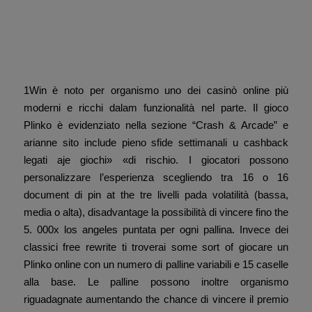
Ricompense At The Premi
Entusiasmanti
1Win è noto per organismo uno dei casinò online più
moderni e ricchi dalam funzionalità nel parte. Il gioco
Plinko è evidenziato nella sezione “Crash & Arcade” e
arianne sito include pieno sfide settimanali u cashback
legati aje giochi» «di rischio. I giocatori possono
personalizzare l’esperienza scegliendo tra 16 o 16
document di pin at the tre livelli pada volatilità (bassa,
media o alta), disadvantage la possibilità di vincere fino the
5. 000x los angeles puntata per ogni pallina. Invece dei
classici free rewrite ti troverai some sort of giocare un
Plinko online con un numero di palline variabili e 15 caselle
alla base. Le palline possono inoltre organismo
riguadagnate aumentando the chance di vincere il premio