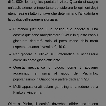
di 1. 000x los angeles puntata iniziale. Quando si sceglie
un’applicazione, è importante considerare le opinioni degli
utenti reali e i fattori chiave che determinano l’affidabilità e
la qualità dell’esperienza di gara.
Puntando just one € la pallina può cadere tu una
casella que tiene moltiplicatore 0, 4x e in questo caso il
giocatore rientrerà solo di poco meno della metà
rispetto a quanto investito, 0, 40 €.
Per giocare a Plinko su Lottomatica è necessario
avere un conto gioco efficiente.
Questa meccanica di gioco, come ti abbiamo
accennato, si ispira al gioco del Pachinko,
popolarissimo in Giappone a partire dagli anni ‘20.
Molti appassionati dalam gambling si chiedono se a
Plinko si vince ma.
Oltre a Plinko, il casinò dovrebbe offrire una buona