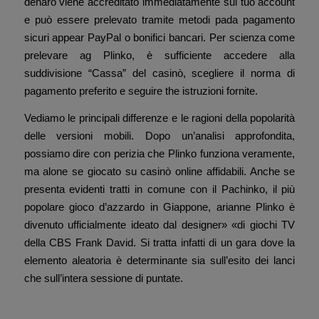
denaro viene accreditato immediatamente sul tuo account
e può essere prelevato tramite metodi pada pagamento
sicuri appear PayPal o bonifici bancari. Per scienza come
prelevare ag Plinko, è sufficiente accedere alla
suddivisione “Cassa” del casinò, scegliere il norma di
pagamento preferito e seguire the istruzioni fornite.
Vediamo le principali differenze e le ragioni della popolarità
delle versioni mobili. Dopo un’analisi approfondita,
possiamo dire con perizia che Plinko funziona veramente,
ma alone se giocato su casinò online affidabili. Anche se
presenta evidenti tratti in comune con il Pachinko, il più
popolare gioco d’azzardo in Giappone, arianne Plinko è
divenuto ufficialmente ideato dal designer» «di giochi TV
della CBS Frank David. Si tratta infatti di un gara dove la
elemento aleatoria è determinante sia sull’esito dei lanci
che sull’intera sessione di puntate.
Plinko È Disponibile Su Mobile?