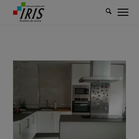
Usted está aquí:
Inicio
/
Cocinas
/
Cocina para Ana (Huelva)