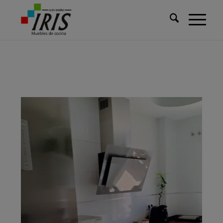
Usted está aquí:
Inicio
/
Cocinas
/
Cocina para Francisco (Huelva)